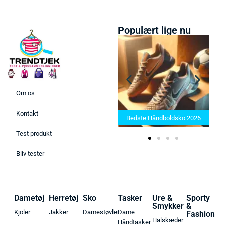
Populært lige nu
Om os
Bedste Saunatæppe 2025 –
Kontakt
Find de bedste produkter her!
Bedste Håndboldsko 2026
Test produkt
Bliv tester
Dametøj
Herretøj
Sko
Tasker
Ure &
Sporty
Smykker
&
Kjoler
Jakker
Damestøvler
Dame
Fashion
Halskæder
Håndtasker