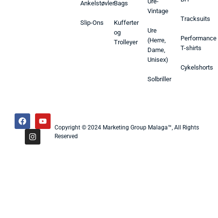
Ure-
Ankelstøvler
Bags
Vintage
Tracksuits
Slip-Ons
Kufferter
Ure
og
Performance
(Herre,
Trolleyer
T-shirts
Dame,
Unisex)
Cykelshorts
Solbriller
Copyright © 2024 Marketing Group Malaga™, All Rights
Reserved