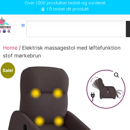
Over 1.000 produkter testet og vurderet
Få testet dit produkt
Home
/ Elektrisk massagestol med løftefunktion
stof mørkebrun
Sale!