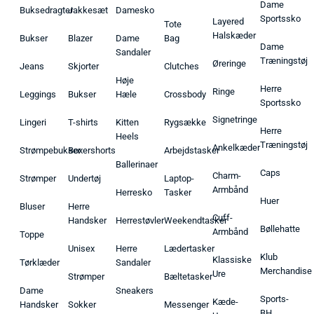
Dame
Buksedragter
Jakkesæt
Damesko
Sportssko
Layered
Tote
Halskæder
Bukser
Blazer
Dame
Bag
Dame
Sandaler
Træningstøj
Øreringe
Jeans
Skjorter
Clutches
Høje
Herre
Ringe
Leggings
Bukser
Hæle
Crossbody
Sportssko
Signetringe
Lingeri
T-shirts
Kitten
Rygsække
Herre
Heels
Træningstøj
Ankelkæder
Strømpebukser
Boxershorts
Arbejdstasker
Ballerinaer
Caps
Charm-
Strømper
Undertøj
Laptop-
Armbånd
Herresko
Tasker
Huer
Bluser
Herre
Cuff-
Handsker
Herrestøvler
Weekendtasker
Bøllehatte
Armbånd
Toppe
Unisex
Herre
Lædertasker
Klub
Klassiske
Tørklæder
Sandaler
Merchandise
Ure
Strømper
Bæltetasker
Dame
Sneakers
Sports-
Kæde-
Handsker
Sokker
Messenger
BH