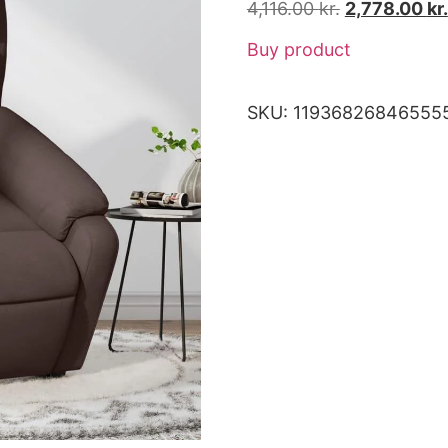
4,116.00
kr.
2,778.00
kr.
Buy product
SKU:
11936826846555