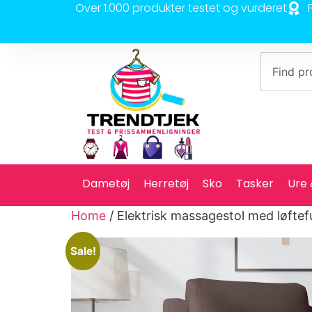
Over 1.000 produkter testet og vurderet
Dametøj
Herretøj
Sko
Tasker
Ure
Home
/ Elektrisk massagestol med løfte
Sale!