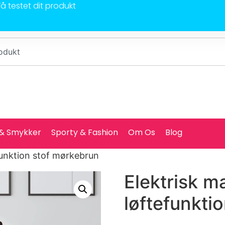
Få testet dit produkt
 & Smykker
Sporty & Fashion
Om Os
Blog
funktion stof mørkebrun
Elektrisk 
løftefunkti