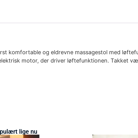
derst komfortable og eldrevne massagestol med løftef
lektrisk motor, der driver løftefunktionen. Takket væ
pulært lige nu