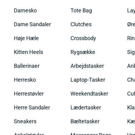
Damesko
Tote Bag
La
Dame Sandaler
Clutches
Øre
Høje Hæle
Crossbody
Ri
Kitten Heels
Rygsække
Sig
Ballerinaer
Arbejdstasker
An
Herresko
Laptop-Tasker
Ch
Herrestøvler
Weekendtasker
Cu
Herre Sandaler
Lædertasker
Kla
Sneakers
Bæltetasker
Kæ