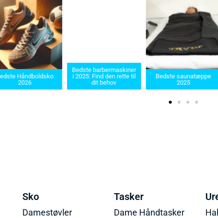
Bedste barbermaskiner
e Håndboldsko
i 2025: Find den rette til
Bedste saunatæppe
2026
dit behov
2025
Sko
Tasker
Ur
Damestøvler
Dame Håndtasker
Ha