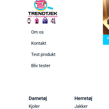
Om os
rmaskiner
Bedste Saunatæppe
n rette til
Bedste saunatæppe
2025 – Find de bedste
Bedst
ov
2025
produkter her!
Kontakt
Test produkt
Bliv tester
Dametøj
Herretøj
Kjoler
Jakker