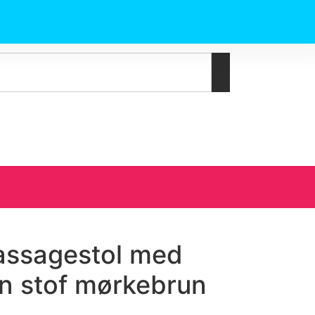
massagestol med
on stof mørkebrun