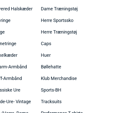
yered Halskæder
Dame Træningstøj
ringe
Herre Sportssko
nge
Herre Træningstøj
netringe
Caps
kelkæder
Huer
arm-Armbånd
Bøllehatte
ff-Armbånd
Klub Merchandise
ssiske Ure
Sports-BH
de-Ure- Vintage
Tracksuits