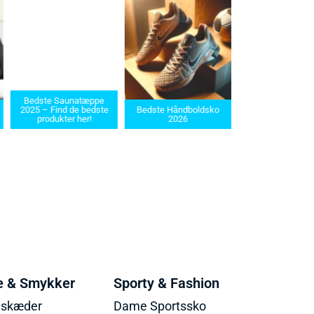
Bedste Saunatæppe
Bedste barbermaskin
2025 – Find de bedste
Bedste Håndboldsko
i 2025: Find den rette t
produkter her!
2026
dit behov
e & Smykker
Sporty & Fashion
lskæder
Dame Sportssko