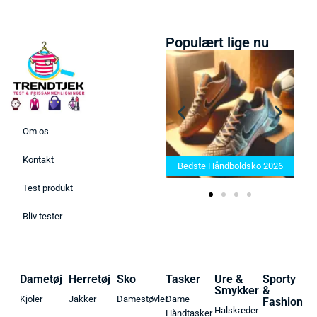
Populært lige nu
Om os
Bedste Saunatæppe 2025 –
Kontakt
Find de bedste produkter her!
Bedste Håndboldsko 2026
Test produkt
Bliv tester
Dametøj
Herretøj
Sko
Tasker
Ure &
Sporty
Smykker
&
Kjoler
Jakker
Damestøvler
Dame
Fashion
Halskæder
Håndtasker