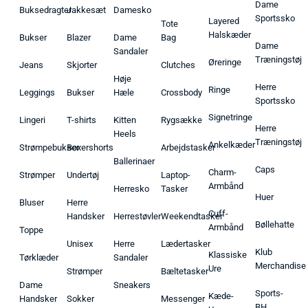
Dame
Buksedragter
Jakkesæt
Damesko
Sportssko
Layered
Tote
Halskæder
Bukser
Blazer
Dame
Bag
Dame
Sandaler
Træningstøj
Øreringe
Jeans
Skjorter
Clutches
Høje
Herre
Ringe
Leggings
Bukser
Hæle
Crossbody
Sportssko
Signetringe
Lingeri
T-shirts
Kitten
Rygsække
Herre
Heels
Træningstøj
Ankelkæder
Strømpebukser
Boxershorts
Arbejdstasker
Ballerinaer
Caps
Charm-
Strømper
Undertøj
Laptop-
Armbånd
Herresko
Tasker
Huer
Bluser
Herre
Cuff-
Handsker
Herrestøvler
Weekendtasker
Bøllehatte
Armbånd
Toppe
Unisex
Herre
Lædertasker
Klub
Klassiske
Tørklæder
Sandaler
Merchandise
Ure
Strømper
Bæltetasker
Dame
Sneakers
Sports-
Kæde-
Handsker
Sokker
Messenger
BH