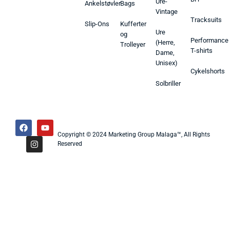
Ure-
Ankelstøvler
Bags
Vintage
Tracksuits
Slip-Ons
Kufferter
Ure
og
Performance
(Herre,
Trolleyer
T-shirts
Dame,
Unisex)
Cykelshorts
Solbriller
Copyright © 2024 Marketing Group Malaga™, All Rights
Reserved