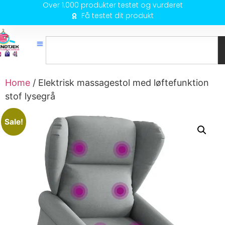
Over 1.000 produkter testet og vurderet
Få testet dit produkt
Home
/ Elektrisk massagestol med løftefunktion
stof lysegrå
Sale!