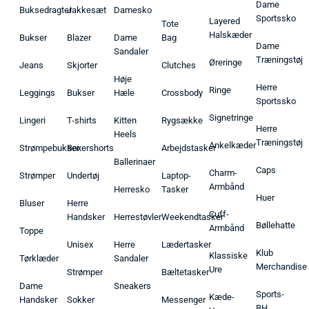
Dame
Buksedragter
Jakkesæt
Damesko
Sportssko
Layered
Tote
Halskæder
Bukser
Blazer
Dame
Bag
Dame
Sandaler
Træningstøj
Øreringe
Jeans
Skjorter
Clutches
Høje
Herre
Ringe
Leggings
Bukser
Hæle
Crossbody
Sportssko
Signetringe
Lingeri
T-shirts
Kitten
Rygsække
Herre
Heels
Træningstøj
Ankelkæder
Strømpebukser
Boxershorts
Arbejdstasker
Ballerinaer
Caps
Charm-
Strømper
Undertøj
Laptop-
Armbånd
Herresko
Tasker
Huer
Bluser
Herre
Cuff-
Handsker
Herrestøvler
Weekendtasker
Bøllehatte
Armbånd
Toppe
Unisex
Herre
Lædertasker
Klub
Klassiske
Tørklæder
Sandaler
Merchandise
Ure
Strømper
Bæltetasker
Dame
Sneakers
Sports-
Kæde-
Handsker
Sokker
Messenger
BH