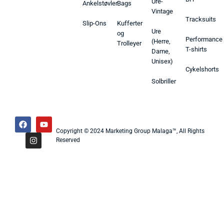
Ure-
Ankelstøvler
Bags
Vintage
Tracksuits
Slip-Ons
Kufferter
Ure
og
Performance
(Herre,
Trolleyer
T-shirts
Dame,
Unisex)
Cykelshorts
Solbriller
Copyright © 2024 Marketing Group Malaga™, All Rights
Reserved