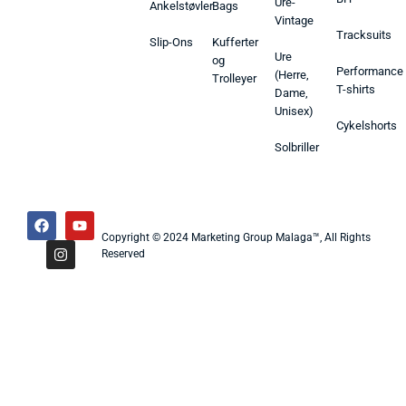
Ure-
Ankelstøvler
Bags
Vintage
Tracksuits
Slip-Ons
Kufferter
Ure
og
Performance
(Herre,
Trolleyer
T-shirts
Dame,
Unisex)
Cykelshorts
Solbriller
Copyright © 2024 Marketing Group Malaga™, All Rights
Reserved