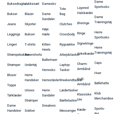
Dame
Buksedragter
Jakkesæt
Damesko
Sportssko
Layered
Tote
Halskæder
Bukser
Blazer
Dame
Bag
Dame
Sandaler
Træningstøj
Øreringe
Jeans
Skjorter
Clutches
Høje
Herre
Ringe
Leggings
Bukser
Hæle
Crossbody
Sportssko
Signetringe
Lingeri
T-shirts
Kitten
Rygsække
Herre
Heels
Træningstøj
Ankelkæder
Strømpebukser
Boxershorts
Arbejdstasker
Ballerinaer
Caps
Charm-
Strømper
Undertøj
Laptop-
Armbånd
Herresko
Tasker
Huer
Bluser
Herre
Cuff-
Handsker
Herrestøvler
Weekendtasker
Bøllehatte
Armbånd
Toppe
Unisex
Herre
Lædertasker
Klub
Klassiske
Tørklæder
Sandaler
Merchandise
Ure
Strømper
Bæltetasker
Dame
Sneakers
Sports-
Kæde-
Handsker
Sokker
Messenger
BH