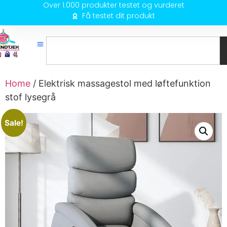
Over 1.000 produkter testet og vurderet
Få testet dit produkt
Home
/ Elektrisk massagestol med løftefunktion
stof lysegrå
Sale!