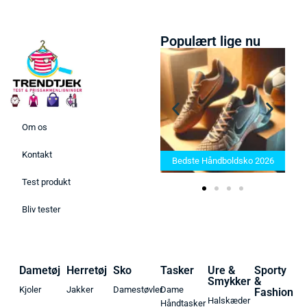
Populært lige nu
Om os
Bedste Saunatæppe 2025 –
Kontakt
Find de bedste produkter her!
Bedste Håndboldsko 2026
Test produkt
Bliv tester
Dametøj
Herretøj
Sko
Tasker
Ure &
Sporty
Smykker
&
Kjoler
Jakker
Damestøvler
Dame
Fashion
Halskæder
Håndtasker