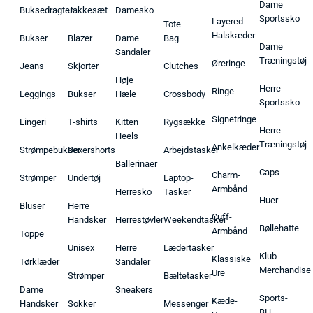
Dame
Buksedragter
Jakkesæt
Damesko
Sportssko
Layered
Tote
Halskæder
Bukser
Blazer
Dame
Bag
Dame
Sandaler
Træningstøj
Øreringe
Jeans
Skjorter
Clutches
Høje
Herre
Ringe
Leggings
Bukser
Hæle
Crossbody
Sportssko
Signetringe
Lingeri
T-shirts
Kitten
Rygsække
Herre
Heels
Træningstøj
Ankelkæder
Strømpebukser
Boxershorts
Arbejdstasker
Ballerinaer
Caps
Charm-
Strømper
Undertøj
Laptop-
Armbånd
Herresko
Tasker
Huer
Bluser
Herre
Cuff-
Handsker
Herrestøvler
Weekendtasker
Bøllehatte
Armbånd
Toppe
Unisex
Herre
Lædertasker
Klub
Klassiske
Tørklæder
Sandaler
Merchandise
Ure
Strømper
Bæltetasker
Dame
Sneakers
Sports-
Kæde-
Handsker
Sokker
Messenger
BH