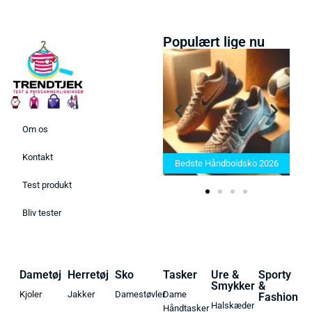
Populært lige nu
Om os
Bedste Saunatæppe 2025 –
Kontakt
Find de bedste produkter her!
Bedste Håndboldsko 2026
Test produkt
Bliv tester
Dametøj
Herretøj
Sko
Tasker
Ure &
Sporty
Smykker
&
Kjoler
Jakker
Damestøvler
Dame
Fashion
Halskæder
Håndtasker