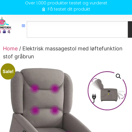
Over 1.000 produkter testet og vurderet
Få testet dit produkt
Home
/ Elektrisk massagestol med løftefunktion
stof gråbrun
Sale!