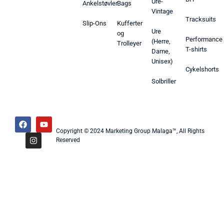
Ure-
Ankelstøvler
Bags
Vintage
Tracksuits
Slip-Ons
Kufferter
Ure
og
Performance
(Herre,
Trolleyer
T-shirts
Dame,
Unisex)
Cykelshorts
Solbriller
Copyright © 2024 Marketing Group Malaga™, All Rights
Reserved