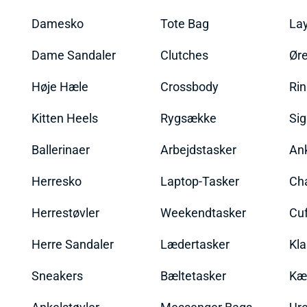
Damesko
Tote Bag
La
Dame Sandaler
Clutches
Øre
Høje Hæle
Crossbody
Ri
Kitten Heels
Rygsække
Sig
Ballerinaer
Arbejdstasker
An
Herresko
Laptop-Tasker
Ch
Herrestøvler
Weekendtasker
Cu
Herre Sandaler
Lædertasker
Kla
Sneakers
Bæltetasker
Kæ