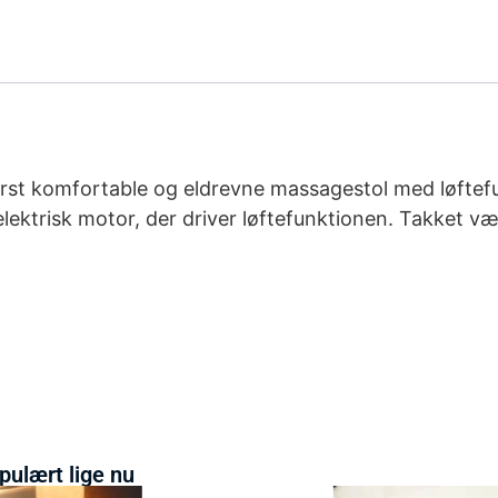
derst komfortable og eldrevne massagestol med løftef
lektrisk motor, der driver løftefunktionen. Takket væ
pulært lige nu