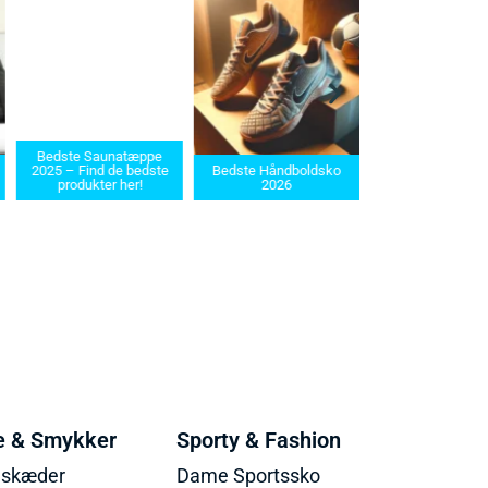
Bedste barbermaskiner
Bedste Håndboldsko
i 2025: Find den rette til
Bedste saunat
2026
dit behov
2025
e & Smykker
Sporty & Fashion
lskæder
Dame Sportssko