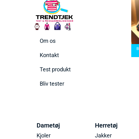
Om os
Bedste Saunatæppe
Be
 saunatæppe
2025 – Find de bedste
Bedste Håndboldsko
i 
2025
produkter her!
2026
Kontakt
Test produkt
Bliv tester
Dametøj
Herretøj
Kjoler
Jakker