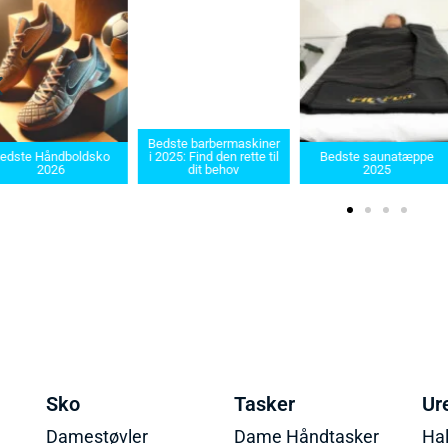
dste barbermaskiner
Bedste Saunatæppe
2025: Find den rette til
Bedste saunatæppe
2025 – Find de bedste
dit behov
2025
produkter her!
Sko
Tasker
Ur
Damestøvler
Dame Håndtasker
Ha