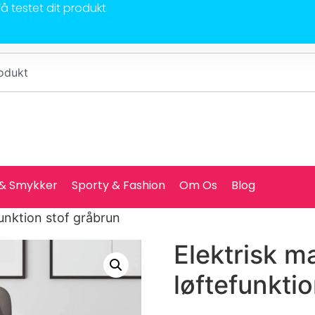
Få testet dit produkt
 & Smykker
Sporty & Fashion
Om Os
Blog
unktion stof gråbrun
Elektrisk 
løftefunkti