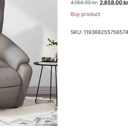
4,164.00
kr.
2,858.00
kr
Buy product
SKU:
11936825575657