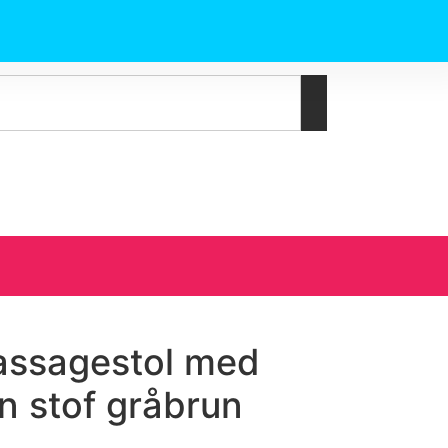
massagestol med
on stof gråbrun