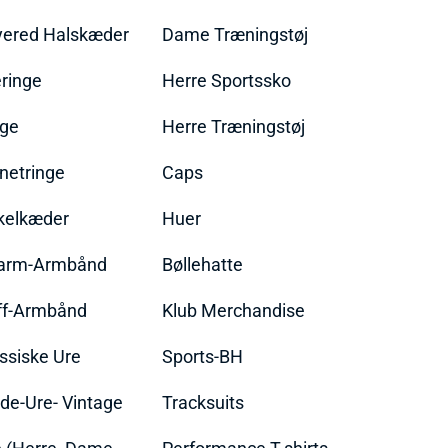
yered Halskæder
Dame Træningstøj
ringe
Herre Sportssko
nge
Herre Træningstøj
netringe
Caps
kelkæder
Huer
arm-Armbånd
Bøllehatte
ff-Armbånd
Klub Merchandise
ssiske Ure
Sports-BH
de-Ure- Vintage
Tracksuits