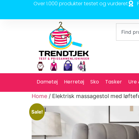
Over 1.000 produkter testet og vurderet
Dametøj
Herretøj
Sko
Tasker
Ure
Home
/ Elektrisk massagestol med løftef
Sale!