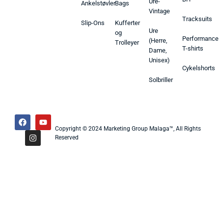
Ure-
Ankelstøvler
Bags
Vintage
Tracksuits
Slip-Ons
Kufferter
Ure
og
Performance
(Herre,
Trolleyer
T-shirts
Dame,
Unisex)
Cykelshorts
Solbriller
Copyright © 2024 Marketing Group Malaga™, All Rights
Reserved