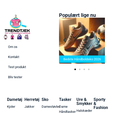
Populært lige nu
Om os
Bedste Saunatæppe 2025 –
Kontakt
Find de bedste produkter her!
Bedste Håndboldsko 2026
Test produkt
Bliv tester
Dametøj
Herretøj
Sko
Tasker
Ure &
Sporty
Smykker
&
Kjoler
Jakker
Damestøvler
Dame
Fashion
Halskæder
Håndtasker