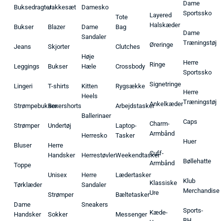
Dame
Buksedragter
Jakkesæt
Damesko
Sportssko
Layered
Tote
Halskæder
Bukser
Blazer
Dame
Bag
Dame
Sandaler
Træningstøj
Øreringe
Jeans
Skjorter
Clutches
Høje
Herre
Ringe
Leggings
Bukser
Hæle
Crossbody
Sportssko
Signetringe
Lingeri
T-shirts
Kitten
Rygsække
Herre
Heels
Træningstøj
Ankelkæder
Strømpebukser
Boxershorts
Arbejdstasker
Ballerinaer
Caps
Charm-
Strømper
Undertøj
Laptop-
Armbånd
Herresko
Tasker
Huer
Bluser
Herre
Cuff-
Handsker
Herrestøvler
Weekendtasker
Bøllehatte
Armbånd
Toppe
Unisex
Herre
Lædertasker
Klub
Klassiske
Tørklæder
Sandaler
Merchandise
Ure
Strømper
Bæltetasker
Dame
Sneakers
Sports-
Kæde-
Handsker
Sokker
Messenger
BH