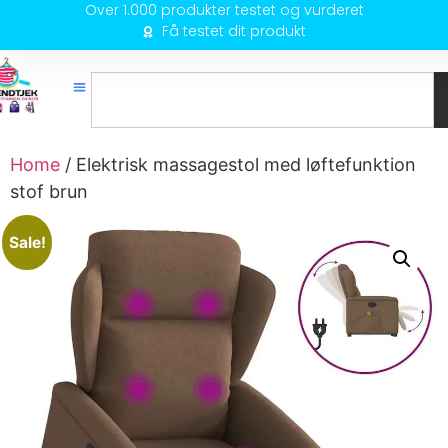
Over 1.000 produkter testet og vurderet
Få testet dit produkt
Home
/ Elektrisk massagestol med løftefunktion
stof brun
Sale!