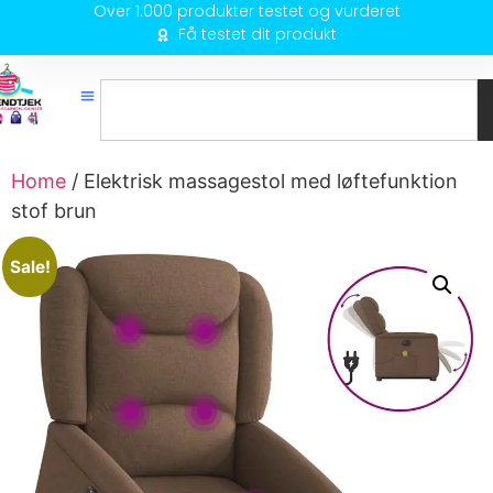
Over 1.000 produkter testet og vurderet
Få testet dit produkt
Home
/ Elektrisk massagestol med løftefunktion
stof brun
Sale!