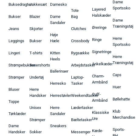
Dame
Buksedragter
Jakkesæt
Damesko
Sportssko
Layered
Tote
Halskæder
Bukser
Blazer
Dame
Bag
Dame
Sandaler
Træningstøj
Øreringe
Jeans
Skjorter
Clutches
Høje
Herre
Ringe
Leggings
Bukser
Hæle
Crossbody
Sportssko
Signetringe
Lingeri
T-shirts
Kitten
Rygsække
Herre
Heels
Træningstøj
Ankelkæder
Strømpebukser
Boxershorts
Arbejdstasker
Ballerinaer
Caps
Charm-
Strømper
Undertøj
Laptop-
Armbånd
Herresko
Tasker
Huer
Bluser
Herre
Cuff-
Handsker
Herrestøvler
Weekendtasker
Bøllehatte
Armbånd
Toppe
Unisex
Herre
Lædertasker
Klub
Klassiske
Tørklæder
Sandaler
Merchandise
Ure
Strømper
Bæltetasker
Dame
Sneakers
Sports-
Kæde-
Handsker
Sokker
Messenger
BH