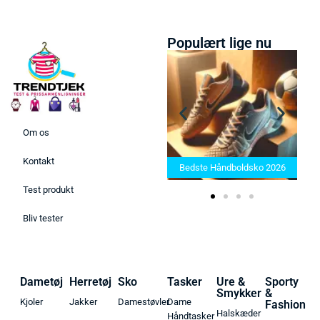
Populært lige nu
Om os
Bedste Saunatæppe 2025 –
Kontakt
Find de bedste produkter her!
Bedste Håndboldsko 2026
Test produkt
Bliv tester
Dametøj
Herretøj
Sko
Tasker
Ure &
Sporty
Smykker
&
Kjoler
Jakker
Damestøvler
Dame
Fashion
Halskæder
Håndtasker