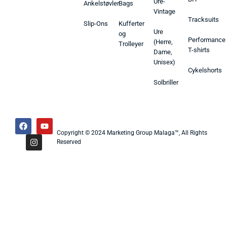
Ure-
Ankelstøvler
Bags
Vintage
Tracksuits
Slip-Ons
Kufferter
Ure
og
Performance
(Herre,
Trolleyer
T-shirts
Dame,
Unisex)
Cykelshorts
Solbriller
Copyright © 2024 Marketing Group Malaga™, All Rights
Reserved