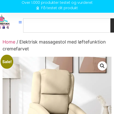
Over 1.000 produkter testet og vurderet
Få testet dit produkt
Home
/ Elektrisk massagestol med løftefunktion
cremefarvet
Sale!