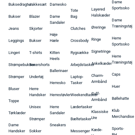
Dame
Buksedragter
Jakkesæt
Damesko
Sportssko
Layered
Tote
Halskæder
Bukser
Blazer
Dame
Bag
Dame
Sandaler
Træningstøj
Øreringe
Jeans
Skjorter
Clutches
Høje
Herre
Ringe
Leggings
Bukser
Hæle
Crossbody
Sportssko
Signetringe
Lingeri
T-shirts
Kitten
Rygsække
Herre
Heels
Træningstøj
Ankelkæder
Strømpebukser
Boxershorts
Arbejdstasker
Ballerinaer
Caps
Charm-
Strømper
Undertøj
Laptop-
Armbånd
Herresko
Tasker
Huer
Bluser
Herre
Cuff-
Handsker
Herrestøvler
Weekendtasker
Bøllehatte
Armbånd
Toppe
Unisex
Herre
Lædertasker
Klub
Klassiske
Tørklæder
Sandaler
Merchandise
Ure
Strømper
Bæltetasker
Dame
Sneakers
Sports-
Kæde-
Handsker
Sokker
Messenger
BH