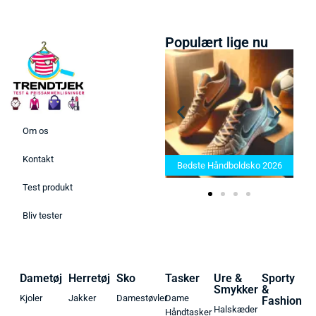
Populært lige nu
Om os
Bedste Saunatæppe 2025 –
Kontakt
Find de bedste produkter her!
Bedste Håndboldsko 2026
Test produkt
Bliv tester
Dametøj
Herretøj
Sko
Tasker
Ure &
Sporty
Smykker
&
Kjoler
Jakker
Damestøvler
Dame
Fashion
Halskæder
Håndtasker