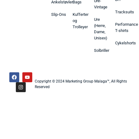
Ure-
Ankelstøvler
Bags
Vintage
Tracksuits
Slip-Ons
Kufferter
Ure
og
Performance
(Herre,
Trolleyer
T-shirts
Dame,
Unisex)
Cykelshorts
Solbriller
Copyright © 2024 Marketing Group Malaga™, All Rights
Reserved