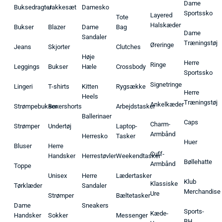
Dame
Buksedragter
Jakkesæt
Damesko
Sportssko
Layered
Tote
Halskæder
Bukser
Blazer
Dame
Bag
Dame
Sandaler
Træningstøj
Øreringe
Jeans
Skjorter
Clutches
Høje
Herre
Ringe
Leggings
Bukser
Hæle
Crossbody
Sportssko
Signetringe
Lingeri
T-shirts
Kitten
Rygsække
Herre
Heels
Træningstøj
Ankelkæder
Strømpebukser
Boxershorts
Arbejdstasker
Ballerinaer
Caps
Charm-
Strømper
Undertøj
Laptop-
Armbånd
Herresko
Tasker
Huer
Bluser
Herre
Cuff-
Handsker
Herrestøvler
Weekendtasker
Bøllehatte
Armbånd
Toppe
Unisex
Herre
Lædertasker
Klub
Klassiske
Tørklæder
Sandaler
Merchandise
Ure
Strømper
Bæltetasker
Dame
Sneakers
Sports-
Kæde-
Handsker
Sokker
Messenger
BH