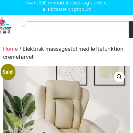
Over 1.000 produkter testet og vurderet
Få testet dit produkt
Home
/ Elektrisk massagestol med løftefunktion
cremefarvet
Sale!