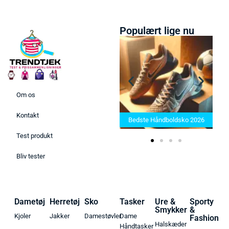
Populært lige nu
Om os
Bedste Saunatæppe 2025 –
Kontakt
Find de bedste produkter her!
Bedste Håndboldsko 2026
Test produkt
Bliv tester
Dametøj
Herretøj
Sko
Tasker
Ure &
Sporty
Smykker
&
Kjoler
Jakker
Damestøvler
Dame
Fashion
Halskæder
Håndtasker