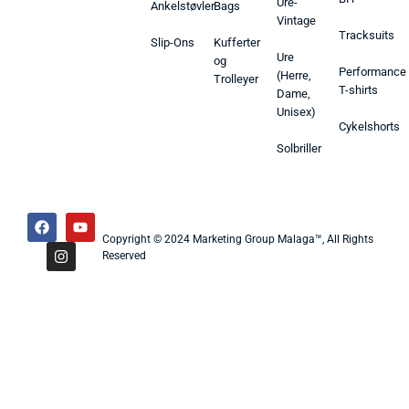
Ure-
Ankelstøvler
Bags
Vintage
Tracksuits
Slip-Ons
Kufferter
Ure
og
Performance
(Herre,
Trolleyer
T-shirts
Dame,
Unisex)
Cykelshorts
Solbriller
Copyright © 2024 Marketing Group Malaga™, All Rights
Reserved