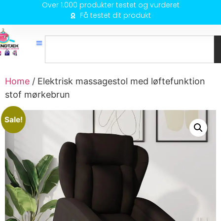
Over 1.000 produkter testet og vurderet
Få testet dit produkt
Home
/ Elektrisk massagestol med løftefunktion
stof mørkebrun
Sale!