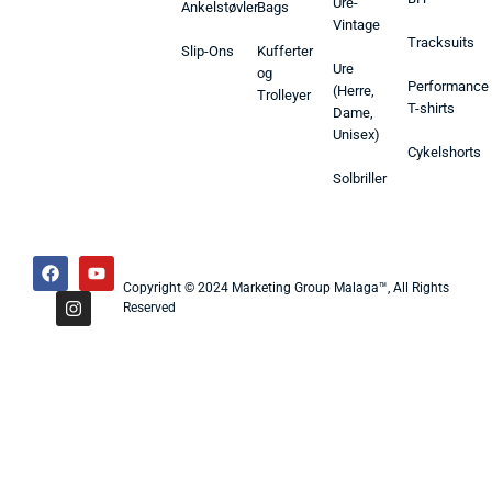
Ure-
Ankelstøvler
Bags
Vintage
Tracksuits
Slip-Ons
Kufferter
Ure
og
Performance
(Herre,
Trolleyer
T-shirts
Dame,
Unisex)
Cykelshorts
Solbriller
Copyright © 2024 Marketing Group Malaga™, All Rights
Reserved