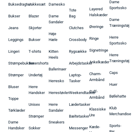
Dame
Buksedragter
Jakkesæt
Damesko
Sportssko
Layered
Tote
Halskæder
Bukser
Blazer
Dame
Bag
Dame
Sandaler
Træningstøj
Øreringe
Jeans
Skjorter
Clutches
Høje
Herre
Ringe
Leggings
Bukser
Hæle
Crossbody
Sportssko
Signetringe
Lingeri
T-shirts
Kitten
Rygsække
Herre
Heels
Træningstøj
Ankelkæder
Strømpebukser
Boxershorts
Arbejdstasker
Ballerinaer
Caps
Charm-
Strømper
Undertøj
Laptop-
Armbånd
Herresko
Tasker
Huer
Bluser
Herre
Cuff-
Handsker
Herrestøvler
Weekendtasker
Bøllehatte
Armbånd
Toppe
Unisex
Herre
Lædertasker
Klub
Klassiske
Tørklæder
Sandaler
Merchandise
Ure
Strømper
Bæltetasker
Dame
Sneakers
Sports-
Kæde-
Handsker
Sokker
Messenger
BH