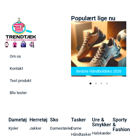
Populært lige nu
Om os
Bedste Saunatæppe 2025 –
Kontakt
Find de bedste produkter her!
Bedste Håndboldsko 2026
Test produkt
Bliv tester
Dametøj
Herretøj
Sko
Tasker
Ure &
Sporty
Smykker
&
Kjoler
Jakker
Damestøvler
Dame
Fashion
Halskæder
Håndtasker