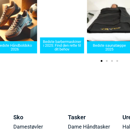
Bedste barbermaskiner
edste Håndboldsko
i 2025: Find den rette til
Bedste saunatæppe
2026
dit behov
2025
Sko
Tasker
Ur
Damestøvler
Dame Håndtasker
Ha