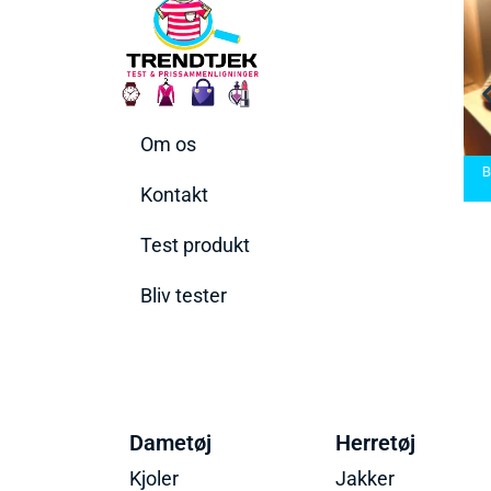
Om os
arbermaskiner
Bedste Saunatæppe
nd den rette til
Bedste saunatæppe
2025 – Find de bedste
B
t behov
2025
produkter her!
Kontakt
Test produkt
Bliv tester
Dametøj
Herretøj
Kjoler
Jakker