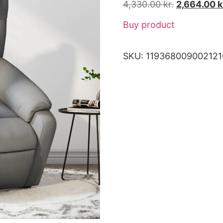
4,330.00
kr.
2,664.00
k
Buy product
SKU:
119368009002121