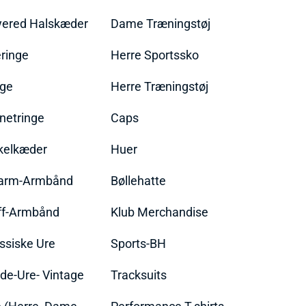
yered Halskæder
Dame Træningstøj
ringe
Herre Sportssko
nge
Herre Træningstøj
netringe
Caps
kelkæder
Huer
arm-Armbånd
Bøllehatte
ff-Armbånd
Klub Merchandise
ssiske Ure
Sports-BH
de-Ure- Vintage
Tracksuits