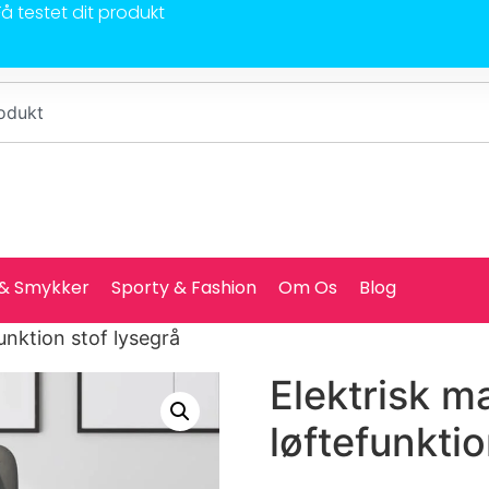
Få testet dit produkt
 & Smykker
Sporty & Fashion
Om Os
Blog
unktion stof lysegrå
Elektrisk 
løftefunktio