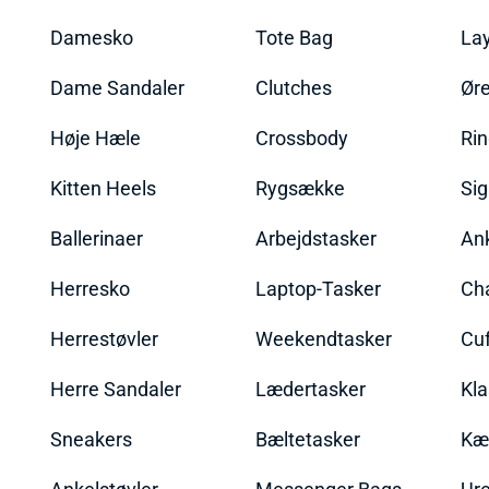
Damesko
Tote Bag
La
Dame Sandaler
Clutches
Øre
Høje Hæle
Crossbody
Ri
Kitten Heels
Rygsække
Sig
Ballerinaer
Arbejdstasker
An
Herresko
Laptop-Tasker
Ch
Herrestøvler
Weekendtasker
Cu
Herre Sandaler
Lædertasker
Kla
Sneakers
Bæltetasker
Kæ