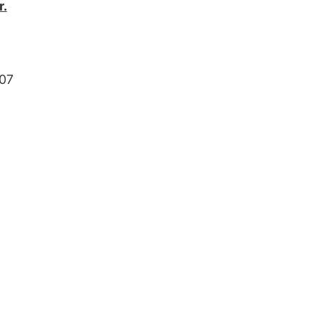
r.
07