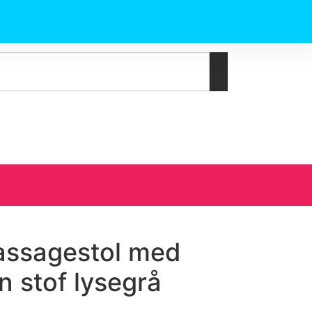
massagestol med
n stof lysegrå