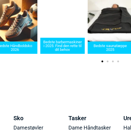
Bedste barbermaskiner
e Håndboldsko
i 2025: Find den rette til
Bedste saunatæppe
2026
dit behov
2025
Sko
Tasker
Ur
Damestøvler
Dame Håndtasker
Ha