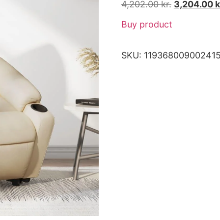
4,202.00
kr.
3,204.00
k
Buy product
SKU:
11936800900241