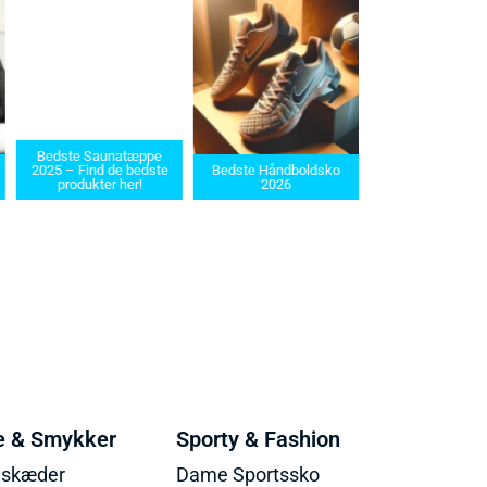
Bedste Saunatæppe
Bedste barbermaskin
2025 – Find de bedste
Bedste Håndboldsko
i 2025: Find den rette t
produkter her!
2026
dit behov
e & Smykker
Sporty & Fashion
lskæder
Dame Sportssko