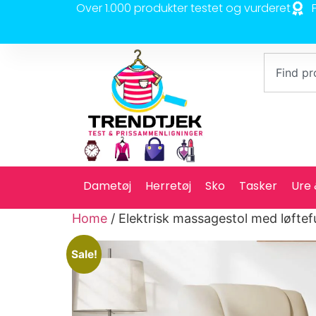
Over 1.000 produkter testet og vurderet
Dametøj
Herretøj
Sko
Tasker
Ure
Home
/ Elektrisk massagestol med løfte
Sale!