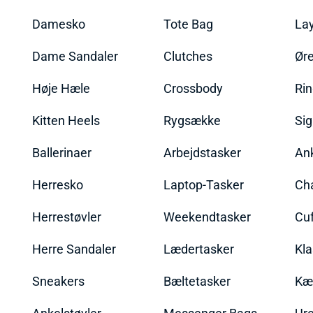
Damesko
Tote Bag
La
Dame Sandaler
Clutches
Øre
Høje Hæle
Crossbody
Ri
Kitten Heels
Rygsække
Sig
Ballerinaer
Arbejdstasker
An
Herresko
Laptop-Tasker
Ch
Herrestøvler
Weekendtasker
Cu
Herre Sandaler
Lædertasker
Kla
Sneakers
Bæltetasker
Kæ