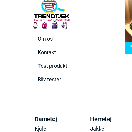
Om os
rmaskiner
Bedste Saunatæppe
n rette til
Bedste saunatæppe
2025 – Find de bedste
Bedst
ov
2025
produkter her!
Kontakt
Test produkt
Bliv tester
Dametøj
Herretøj
Kjoler
Jakker