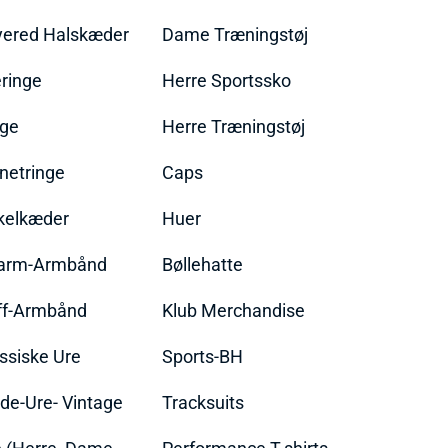
yered Halskæder
Dame Træningstøj
ringe
Herre Sportssko
nge
Herre Træningstøj
netringe
Caps
kelkæder
Huer
arm-Armbånd
Bøllehatte
ff-Armbånd
Klub Merchandise
ssiske Ure
Sports-BH
de-Ure- Vintage
Tracksuits