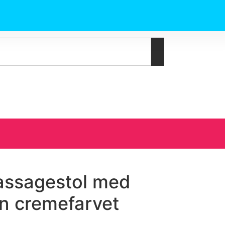
massagestol med
on cremefarvet