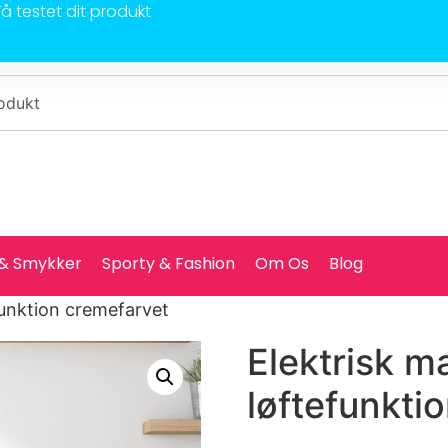
Få testet dit produkt
 & Smykker
Sporty & Fashion
Om Os
Blog
funktion cremefarvet
Elektrisk 
løftefunkti