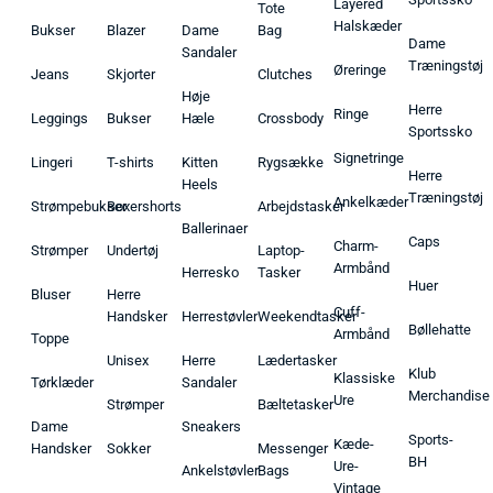
Layered
Tote
Halskæder
Bukser
Blazer
Dame
Bag
Dame
Sandaler
Træningstøj
Øreringe
Jeans
Skjorter
Clutches
Høje
Herre
Ringe
Leggings
Bukser
Hæle
Crossbody
Sportssko
Signetringe
Lingeri
T-shirts
Kitten
Rygsække
Herre
Heels
Træningstøj
Ankelkæder
Strømpebukser
Boxershorts
Arbejdstasker
Ballerinaer
Caps
Charm-
Strømper
Undertøj
Laptop-
Armbånd
Herresko
Tasker
Huer
Bluser
Herre
Cuff-
Handsker
Herrestøvler
Weekendtasker
Bøllehatte
Armbånd
Toppe
Unisex
Herre
Lædertasker
Klub
Klassiske
Tørklæder
Sandaler
Merchandise
Ure
Strømper
Bæltetasker
Dame
Sneakers
Sports-
Kæde-
Handsker
Sokker
Messenger
BH
Ure-
Ankelstøvler
Bags
Vintage