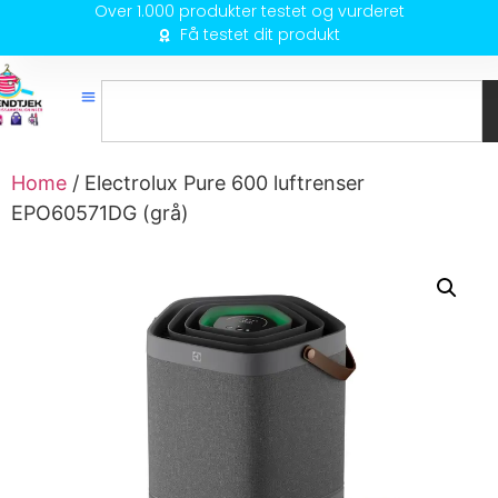
Over 1.000 produkter testet og vurderet
Få testet dit produkt
Home
/ Electrolux Pure 600 luftrenser
EPO60571DG (grå)