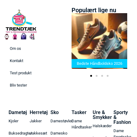
Populært lige nu
Om os
Bedste Saunatæppe 2025 –
Kontakt
Find de bedste produkter her!
Bedste Håndboldsko 2026
Test produkt
Bliv tester
Dametøj
Herretøj
Sko
Tasker
Ure &
Sporty
Smykker
&
Kjoler
Jakker
Damestøvler
Dame
Fashion
Halskæder
Håndtasker
Dame
Buksedragter
Jakkesæt
Damesko
Sportssko