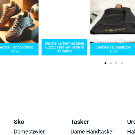
Bedste barbermaskiner
ste Håndboldsko
i 2025: Find den rette til
Bedste saunatæppe
2026
dit behov
2025
Sko
Tasker
Ur
Damestøvler
Dame Håndtasker
Ha