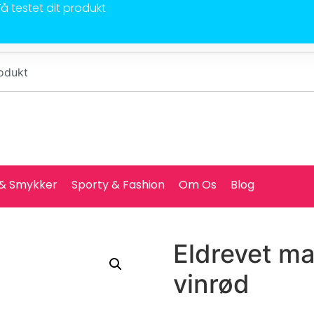
Få testet dit produkt
 & Smykker
Sporty & Fashion
Om Os
Blog
Eldrevet ma
vinrød