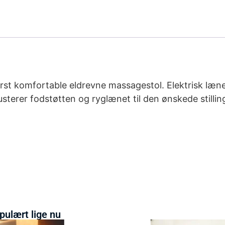
erst komfortable eldrevne massagestol. Elektrisk læn
usterer fodstøtten og ryglænet til den ønskede stilli
pulært lige nu