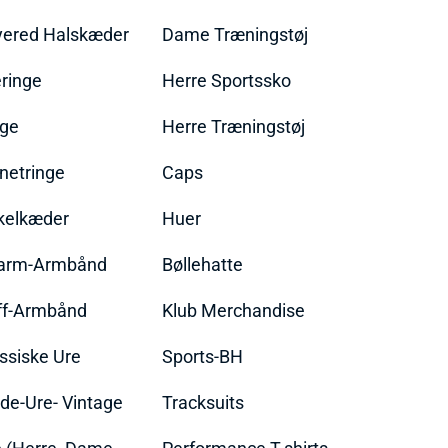
yered Halskæder
Dame Træningstøj
ringe
Herre Sportssko
nge
Herre Træningstøj
netringe
Caps
kelkæder
Huer
arm-Armbånd
Bøllehatte
ff-Armbånd
Klub Merchandise
ssiske Ure
Sports-BH
de-Ure- Vintage
Tracksuits