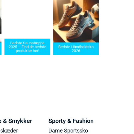
Bedste Saunatæppe
Bedste barbermask
2025 – Find de bedste
Bedste Håndboldsko
i 2025: Find den rette
produkter her!
2026
dit behov
e & Smykker
Sporty & Fashion
lskæder
Dame Sportssko