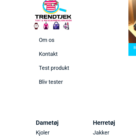
Om os
ermaskiner
Bedste Saunatæppe
den rette til
Bedste saunatæppe
2025 – Find de bedste
Bed
ehov
2025
produkter her!
Kontakt
Test produkt
Bliv tester
Dametøj
Herretøj
Kjoler
Jakker