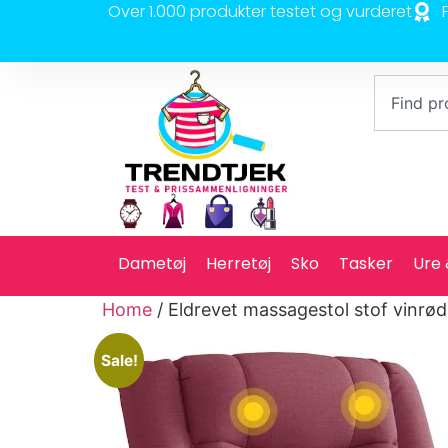
Over 1.000 produkter testet og vurderet
Dametøj
Herretøj
Sko
Tasker
Ure
Home
/ Eldrevet massagestol stof vinrød
Sale!