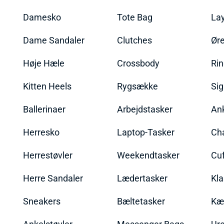
Damesko
Tote Bag
La
Dame Sandaler
Clutches
Øre
Høje Hæle
Crossbody
Ri
Kitten Heels
Rygsække
Sig
Ballerinaer
Arbejdstasker
An
Herresko
Laptop-Tasker
Ch
Herrestøvler
Weekendtasker
Cu
Herre Sandaler
Lædertasker
Kla
Sneakers
Bæltetasker
Kæ