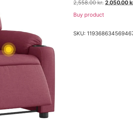
2,558.00
kr.
2,050.00
k
Buy product
SKU:
11936863456946