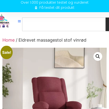
Over 1.000 produkter testet og vurderet
Få testet dit produkt
Home
/ Eldrevet massagestol stof vinrød
Sale!