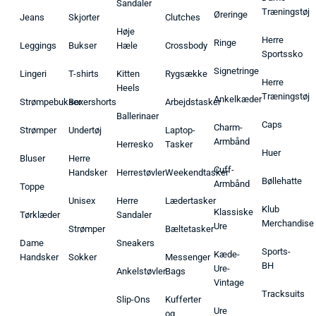
Sandaler
Træningstøj
Øreringe
Jeans
Skjorter
Clutches
Høje
Herre
Ringe
Leggings
Bukser
Hæle
Crossbody
Sportssko
Signetringe
Lingeri
T-shirts
Kitten
Rygsække
Herre
Heels
Træningstøj
Ankelkæder
Strømpebukser
Boxershorts
Arbejdstasker
Ballerinaer
Caps
Charm-
Strømper
Undertøj
Laptop-
Armbånd
Herresko
Tasker
Huer
Bluser
Herre
Cuff-
Handsker
Herrestøvler
Weekendtasker
Bøllehatte
Armbånd
Toppe
Unisex
Herre
Lædertasker
Klub
Klassiske
Tørklæder
Sandaler
Merchandise
Ure
Strømper
Bæltetasker
Dame
Sneakers
Sports-
Kæde-
Handsker
Sokker
Messenger
BH
Ure-
Ankelstøvler
Bags
Vintage
Tracksuits
Slip-Ons
Kufferter
Ure
og