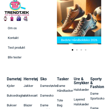
Om os
Bedste Saunatæppe 2025 –
Kontakt
Find de bedste produkter her!
Bedste Håndboldsko 2026
Test produkt
Bliv tester
Dametøj
Herretøj
Sko
Tasker
Ure &
Sporty
Smykker
&
Kjoler
Jakker
Damestøvler
Dame
Fashion
Halskæder
Håndtasker
Dame
Buksedragter
Jakkesæt
Damesko
Sportssko
Layered
Tote
Halskæder
Bukser
Blazer
Dame
Bag
Dame