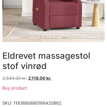
Eldrevet massagestol
stof vinrød
2,649.00
kr.
2,118.00
kr.
Buy product
SKU:
1193680680166420862