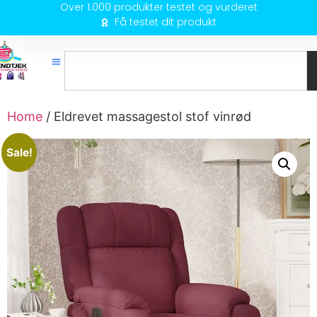
Over 1.000 produkter testet og vurderet
Få testet dit produkt
Home
/ Eldrevet massagestol stof vinrød
Sale!