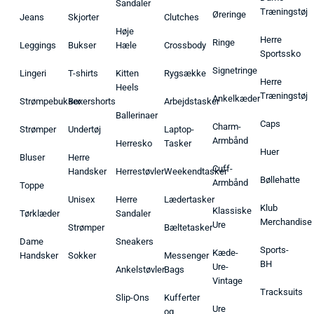
Sandaler
Træningstøj
Øreringe
Jeans
Skjorter
Clutches
Høje
Herre
Ringe
Leggings
Bukser
Hæle
Crossbody
Sportssko
Signetringe
Lingeri
T-shirts
Kitten
Rygsække
Herre
Heels
Træningstøj
Ankelkæder
Strømpebukser
Boxershorts
Arbejdstasker
Ballerinaer
Caps
Charm-
Strømper
Undertøj
Laptop-
Armbånd
Herresko
Tasker
Huer
Bluser
Herre
Cuff-
Handsker
Herrestøvler
Weekendtasker
Bøllehatte
Armbånd
Toppe
Unisex
Herre
Lædertasker
Klub
Klassiske
Tørklæder
Sandaler
Merchandise
Ure
Strømper
Bæltetasker
Dame
Sneakers
Sports-
Kæde-
Handsker
Sokker
Messenger
BH
Ure-
Ankelstøvler
Bags
Vintage
Tracksuits
Slip-Ons
Kufferter
Ure
og