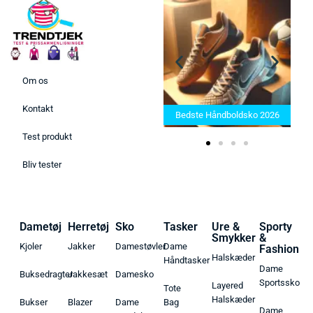
Om os
Bedste Saunatæppe 2025 –
Kontakt
Find de bedste produkter her!
Bedste Håndboldsko 2026
Test produkt
Bliv tester
Dametøj
Herretøj
Sko
Tasker
Ure &
Sporty
Smykker
&
Kjoler
Jakker
Damestøvler
Dame
Fashion
Halskæder
Håndtasker
Dame
Buksedragter
Jakkesæt
Damesko
Sportssko
Layered
Tote
Halskæder
Bukser
Blazer
Dame
Bag
Dame