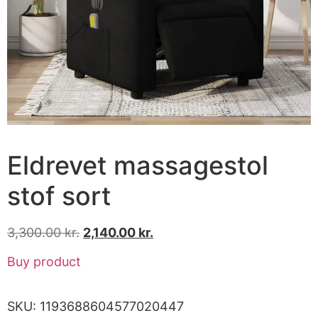
Eldrevet massagestol
stof sort
3,300.00
kr.
2,140.00
kr.
Buy product
SKU:
1193688604577020447