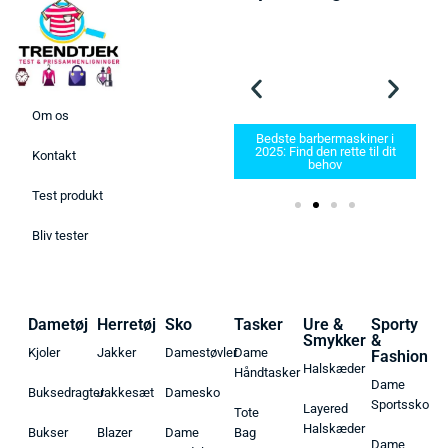
Om os
Bedste barbermaskiner i
25 –
2025: Find den rette til dit
Kontakt
 her!
Bedste Håndboldsko 2026
behov
Test produkt
Bliv tester
Dametøj
Herretøj
Sko
Tasker
Ure &
Sporty
Smykker
&
Kjoler
Jakker
Damestøvler
Dame
Fashion
Halskæder
Håndtasker
Dame
Buksedragter
Jakkesæt
Damesko
Sportssko
Layered
Tote
Halskæder
Bukser
Blazer
Dame
Bag
Dame