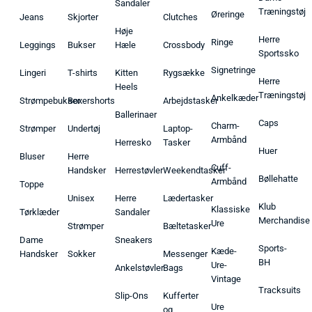
Sandaler
Træningstøj
Øreringe
Jeans
Skjorter
Clutches
Høje
Herre
Ringe
Leggings
Bukser
Hæle
Crossbody
Sportssko
Signetringe
Lingeri
T-shirts
Kitten
Rygsække
Herre
Heels
Træningstøj
Ankelkæder
Strømpebukser
Boxershorts
Arbejdstasker
Ballerinaer
Caps
Charm-
Strømper
Undertøj
Laptop-
Armbånd
Herresko
Tasker
Huer
Bluser
Herre
Cuff-
Handsker
Herrestøvler
Weekendtasker
Bøllehatte
Armbånd
Toppe
Unisex
Herre
Lædertasker
Klub
Klassiske
Tørklæder
Sandaler
Merchandise
Ure
Strømper
Bæltetasker
Dame
Sneakers
Sports-
Kæde-
Handsker
Sokker
Messenger
BH
Ure-
Ankelstøvler
Bags
Vintage
Tracksuits
Slip-Ons
Kufferter
Ure
og