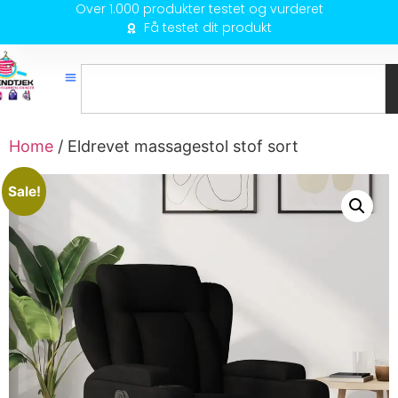
Over 1.000 produkter testet og vurderet
Få testet dit produkt
Home
/ Eldrevet massagestol stof sort
Sale!