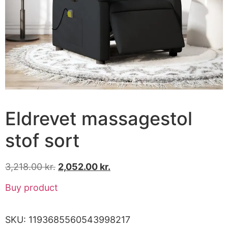
Eldrevet massagestol
stof sort
3,218.00
kr.
2,052.00
kr.
Buy product
SKU:
1193685560543998217