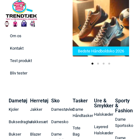
Om os
Bedste Saunatæppe 2025 –
Kontakt
Find de bedste produkter her!
Bedste Håndboldsko 2026
Test produkt
Bliv tester
Dametøj
Herretøj
Sko
Tasker
Ure &
Sporty
Smykker
&
Kjoler
Jakker
Damestøvler
Dame
Fashion
Halskæder
Håndtasker
Dame
Buksedragter
Jakkesæt
Damesko
Sportssko
Layered
Tote
Halskæder
Bukser
Blazer
Dame
Bag
Dame