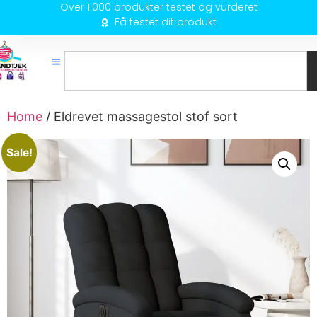
Over 1.000 produkter testet og vurderet
Få testet dit produkt
Home
/ Eldrevet massagestol stof sort
Sale!