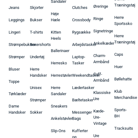
Sandaler
Træningstøj
Øreringe
Jeans
Skjorter
Clutches
Høje
Herre
Ringe
Leggings
Bukser
Hæle
Crossbody
Sportssko
Signetringe
Lingeri
T-shirts
Kitten
Rygsække
Herre
Heels
Træningstøj
Ankelkæder
Strømpebukser
Boxershorts
Arbejdstasker
Ballerinaer
Caps
Charm-
Strømper
Undertøj
Laptop-
Armbånd
Herresko
Tasker
Huer
Bluser
Herre
Cuff-
Handsker
Herrestøvler
Weekendtasker
Bøllehatte
Armbånd
Toppe
Unisex
Herre
Lædertasker
Klub
Klassiske
Tørklæder
Sandaler
Merchandise
Ure
Strømper
Bæltetasker
Dame
Sneakers
Sports-
Kæde-
Handsker
Sokker
Messenger
BH
Ure-
Ankelstøvler
Bags
Vintage
Tracksuits
Slip-Ons
Kufferter
Ure
og