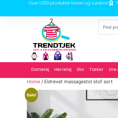
Over 1.000 produkter testet og vurderet
Dametøj
Herretøj
Sko
Tasker
Ure
Home
/ Eldrevet massagestol stof sort
Sale!