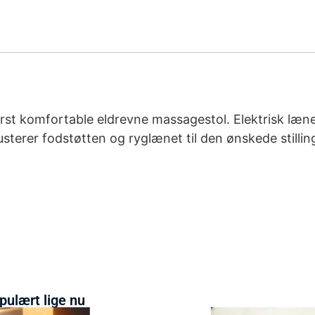
erst komfortable eldrevne massagestol. Elektrisk læn
usterer fodstøtten og ryglænet til den ønskede stilli
pulært lige nu