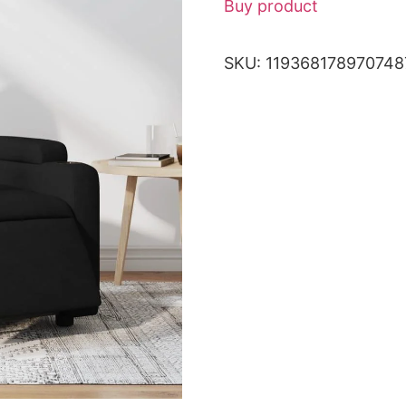
Buy product
SKU:
11936817897074