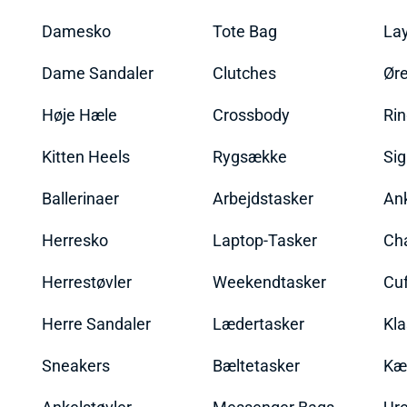
Damesko
Tote Bag
La
Dame Sandaler
Clutches
Øre
Høje Hæle
Crossbody
Ri
Kitten Heels
Rygsække
Sig
Ballerinaer
Arbejdstasker
An
Herresko
Laptop-Tasker
Ch
Herrestøvler
Weekendtasker
Cu
Herre Sandaler
Lædertasker
Kla
Sneakers
Bæltetasker
Kæ