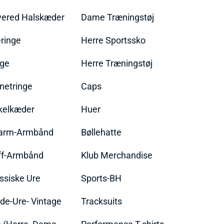
yered Halskæder
Dame Træningstøj
ringe
Herre Sportssko
nge
Herre Træningstøj
netringe
Caps
kelkæder
Huer
arm-Armbånd
Bøllehatte
ff-Armbånd
Klub Merchandise
ssiske Ure
Sports-BH
de-Ure- Vintage
Tracksuits