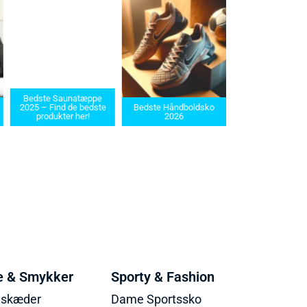
Bedste Saunatæppe
Bedste barbermas
2025 – Find de bedste
Bedste Håndboldsko
i 2025: Find den ret
produkter her!
2026
dit behov
e & Smykker
Sporty & Fashion
lskæder
Dame Sportssko