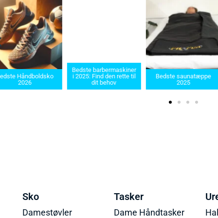
Bedste barbermaskiner
dste Håndboldsko
i 2025: Find den rette til
Bedste saunatæppe
2026
dit behov
2025
Sko
Tasker
Ur
Damestøvler
Dame Håndtasker
Ha