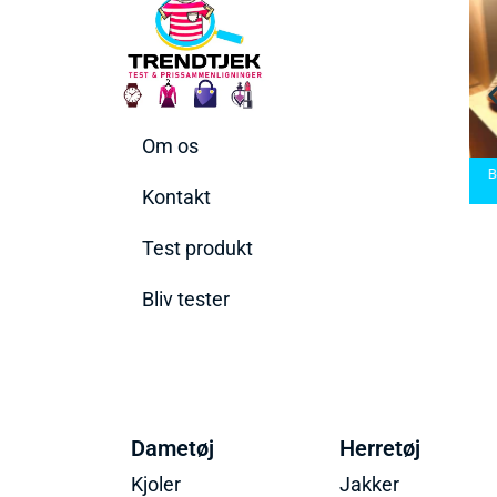
Om os
bermaskiner
Bedste Saunatæppe
 den rette til
Bedste saunatæppe
2025 – Find de bedste
Be
behov
2025
produkter her!
Kontakt
Test produkt
Bliv tester
Dametøj
Herretøj
Kjoler
Jakker