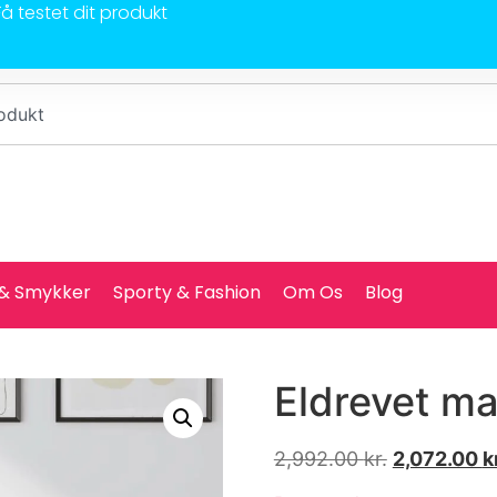
Få testet dit produkt
 & Smykker
Sporty & Fashion
Om Os
Blog
Eldrevet ma
2,992.00
kr.
2,072.00
k