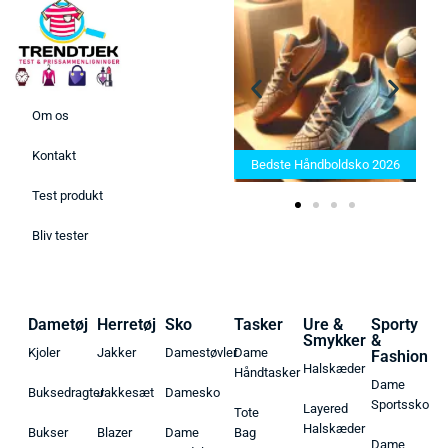
Om os
Bedste Saunatæppe 2025 –
Kontakt
Find de bedste produkter her!
Bedste Håndboldsko 2026
Test produkt
Bliv tester
Dametøj
Herretøj
Sko
Tasker
Ure &
Sporty
Smykker
&
Kjoler
Jakker
Damestøvler
Dame
Fashion
Halskæder
Håndtasker
Dame
Buksedragter
Jakkesæt
Damesko
Sportssko
Layered
Tote
Halskæder
Bukser
Blazer
Dame
Bag
Dame