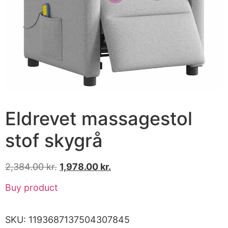
Eldrevet massagestol
stof skygrå
2,384.00
kr.
1,978.00
kr.
Buy product
SKU:
1193687137504307845