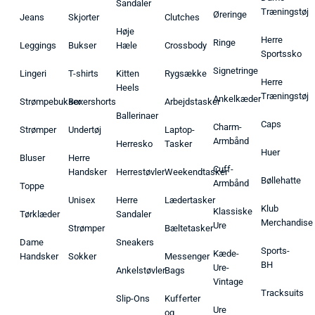
Sandaler
Træningstøj
Øreringe
Jeans
Skjorter
Clutches
Høje
Herre
Ringe
Leggings
Bukser
Hæle
Crossbody
Sportssko
Signetringe
Lingeri
T-shirts
Kitten
Rygsække
Herre
Heels
Træningstøj
Ankelkæder
Strømpebukser
Boxershorts
Arbejdstasker
Ballerinaer
Caps
Charm-
Strømper
Undertøj
Laptop-
Armbånd
Herresko
Tasker
Huer
Bluser
Herre
Cuff-
Handsker
Herrestøvler
Weekendtasker
Bøllehatte
Armbånd
Toppe
Unisex
Herre
Lædertasker
Klub
Klassiske
Tørklæder
Sandaler
Merchandise
Ure
Strømper
Bæltetasker
Dame
Sneakers
Sports-
Kæde-
Handsker
Sokker
Messenger
BH
Ure-
Ankelstøvler
Bags
Vintage
Tracksuits
Slip-Ons
Kufferter
Ure
og