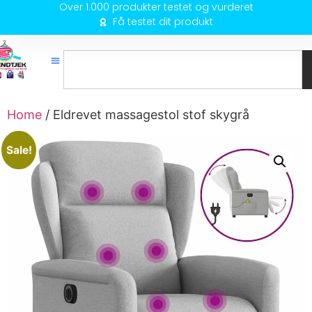
Over 1.000 produkter testet og vurderet
Få testet dit produkt
Home
/ Eldrevet massagestol stof skygrå
Sale!