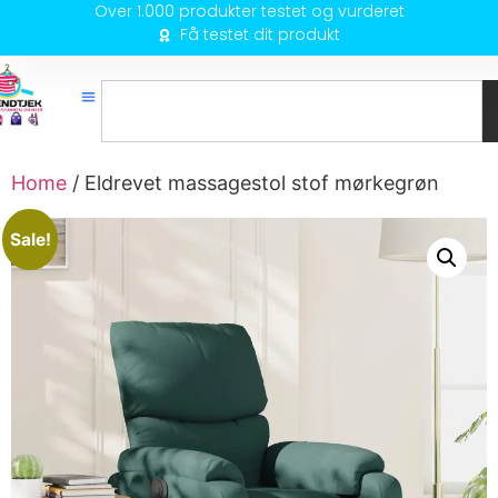
Over 1.000 produkter testet og vurderet
Få testet dit produkt
Home
/ Eldrevet massagestol stof mørkegrøn
Sale!