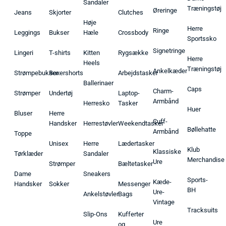
Sandaler
Træningstøj
Øreringe
Jeans
Skjorter
Clutches
Høje
Herre
Ringe
Leggings
Bukser
Hæle
Crossbody
Sportssko
Signetringe
Lingeri
T-shirts
Kitten
Rygsække
Herre
Heels
Træningstøj
Ankelkæder
Strømpebukser
Boxershorts
Arbejdstasker
Ballerinaer
Caps
Charm-
Strømper
Undertøj
Laptop-
Armbånd
Herresko
Tasker
Huer
Bluser
Herre
Cuff-
Handsker
Herrestøvler
Weekendtasker
Bøllehatte
Armbånd
Toppe
Unisex
Herre
Lædertasker
Klub
Klassiske
Tørklæder
Sandaler
Merchandise
Ure
Strømper
Bæltetasker
Dame
Sneakers
Sports-
Kæde-
Handsker
Sokker
Messenger
BH
Ure-
Ankelstøvler
Bags
Vintage
Tracksuits
Slip-Ons
Kufferter
Ure
og