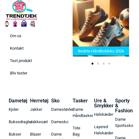
Om os
Bedste Saunatæppe 2025 –
Kontakt
Find de bedste produkter her!
Bedste Håndboldsko 2026
Test produkt
Bliv tester
Dametøj
Herretøj
Sko
Tasker
Ure &
Sporty
Smykker
&
Kjoler
Jakker
Damestøvler
Dame
Fashion
Halskæder
Håndtasker
Dame
Buksedragter
Jakkesæt
Damesko
Sportssko
Layered
Tote
Halskæder
Bukser
Blazer
Dame
Bag
Dame