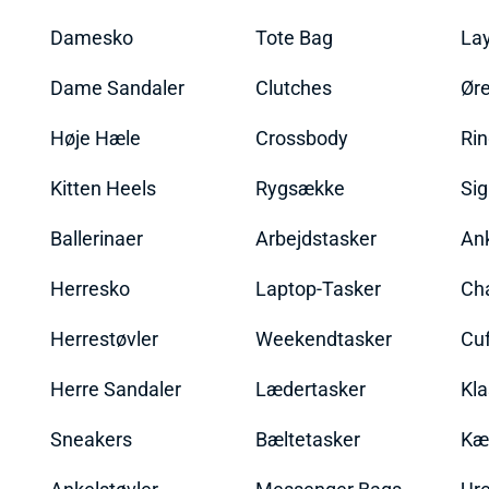
Damesko
Tote Bag
La
Dame Sandaler
Clutches
Øre
Høje Hæle
Crossbody
Ri
Kitten Heels
Rygsække
Sig
Ballerinaer
Arbejdstasker
An
Herresko
Laptop-Tasker
Ch
Herrestøvler
Weekendtasker
Cu
Herre Sandaler
Lædertasker
Kla
Sneakers
Bæltetasker
Kæ