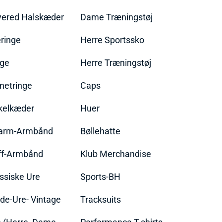
yered Halskæder
Dame Træningstøj
ringe
Herre Sportssko
nge
Herre Træningstøj
netringe
Caps
kelkæder
Huer
arm-Armbånd
Bøllehatte
ff-Armbånd
Klub Merchandise
ssiske Ure
Sports-BH
de-Ure- Vintage
Tracksuits