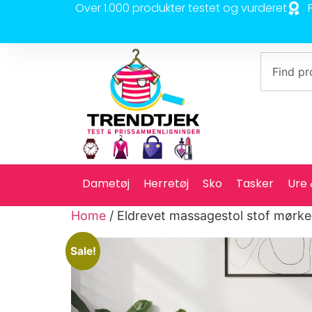
Over 1.000 produkter testet og vurderet
Dametøj
Herretøj
Sko
Tasker
Ure
Home
/ Eldrevet massagestol stof mørk
Sale!