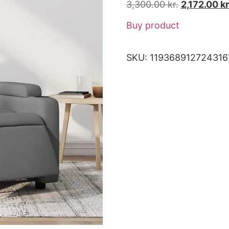
3,300.00
kr.
2,172.00
kr
Buy product
SKU:
119368912724316