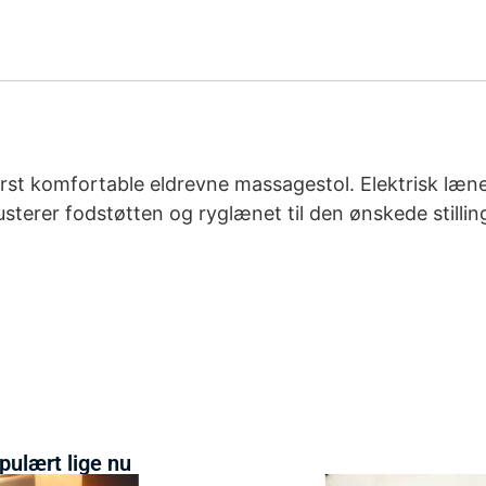
erst komfortable eldrevne massagestol. Elektrisk læn
usterer fodstøtten og ryglænet til den ønskede stilli
pulært lige nu