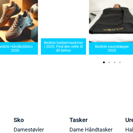
Bedste barbermaskiner
edste Håndboldsko
i 2025: Find den rette til
Bedste saunatæppe
2026
dit behov
2025
Sko
Tasker
Ur
Damestøvler
Dame Håndtasker
Ha