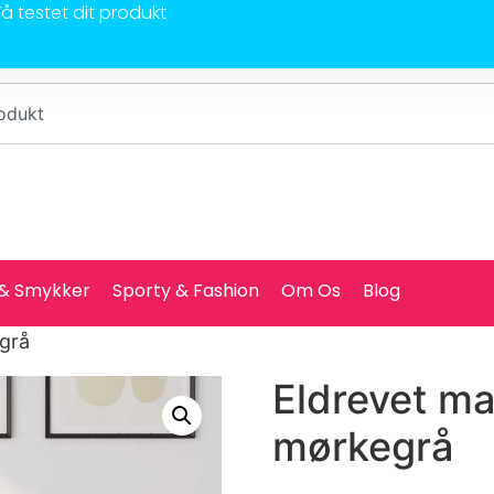
Få testet dit produkt
 & Smykker
Sporty & Fashion
Om Os
Blog
egrå
Eldrevet ma
mørkegrå