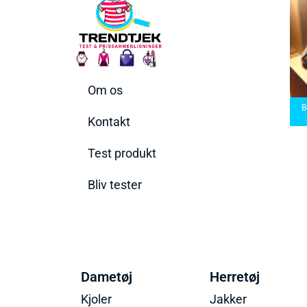
Om os
arbermaskiner
Bedste Saunatæppe
nd den rette til
Bedste saunatæppe
2025 – Find de bedste
B
t behov
2025
produkter her!
Kontakt
Test produkt
Bliv tester
Dametøj
Herretøj
Kjoler
Jakker