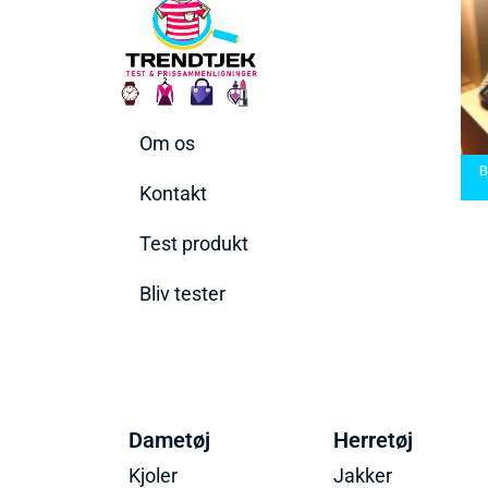
Om os
rmaskiner
Bedste Saunatæppe
n rette til
Bedste saunatæppe
2025 – Find de bedste
Bedst
ov
2025
produkter her!
Kontakt
Test produkt
Bliv tester
Dametøj
Herretøj
Kjoler
Jakker