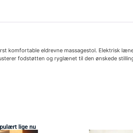
erst komfortable eldrevne massagestol. Elektrisk læn
usterer fodstøtten og ryglænet til den ønskede stilli
pulært lige nu