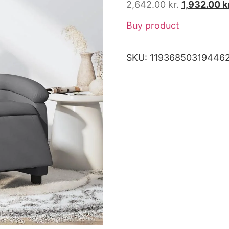
2,642.00
kr.
1,932.00
k
Buy product
SKU:
119368503194462