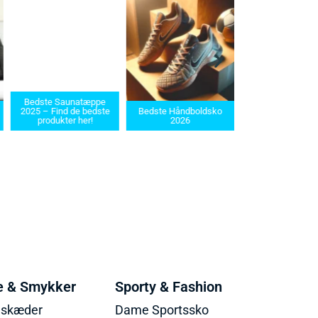
Bedste Saunatæppe
Bedste barbermaskin
2025 – Find de bedste
Bedste Håndboldsko
i 2025: Find den rette t
produkter her!
2026
dit behov
e & Smykker
Sporty & Fashion
lskæder
Dame Sportssko