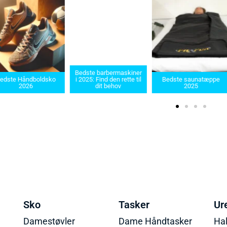
Bedste barbermaskiner
e Håndboldsko
i 2025: Find den rette til
Bedste saunatæppe
2026
dit behov
2025
Sko
Tasker
Ur
Damestøvler
Dame Håndtasker
Ha