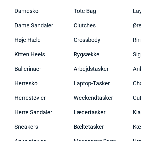
Damesko
Tote Bag
La
Dame Sandaler
Clutches
Øre
Høje Hæle
Crossbody
Ri
Kitten Heels
Rygsække
Sig
Ballerinaer
Arbejdstasker
An
Herresko
Laptop-Tasker
Ch
Herrestøvler
Weekendtasker
Cu
Herre Sandaler
Lædertasker
Kla
Sneakers
Bæltetasker
Kæ