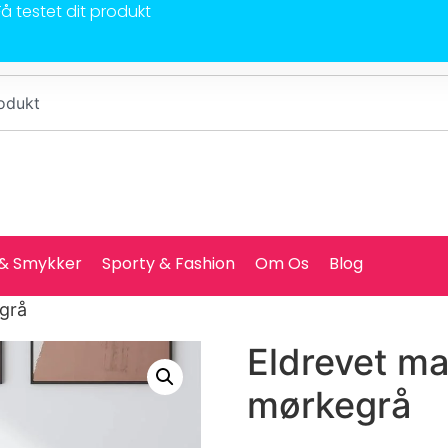
Få testet dit produkt
 & Smykker
Sporty & Fashion
Om Os
Blog
egrå
Eldrevet ma
mørkegrå