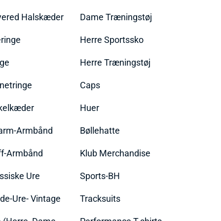
yered Halskæder
Dame Træningstøj
ringe
Herre Sportssko
nge
Herre Træningstøj
netringe
Caps
kelkæder
Huer
arm-Armbånd
Bøllehatte
ff-Armbånd
Klub Merchandise
ssiske Ure
Sports-BH
de-Ure- Vintage
Tracksuits