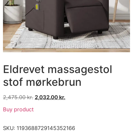
Eldrevet massagestol
stof mørkebrun
2,475.00
kr.
2,032.00
kr.
Buy product
SKU:
1193688729145352166