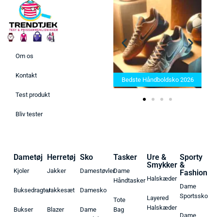
Om os
Bedste Saunatæppe 2025 –
Kontakt
Find de bedste produkter her!
Bedste Håndboldsko 2026
Test produkt
Bliv tester
Dametøj
Herretøj
Sko
Tasker
Ure &
Sporty
Smykker
&
Kjoler
Jakker
Damestøvler
Dame
Fashion
Halskæder
Håndtasker
Dame
Buksedragter
Jakkesæt
Damesko
Sportssko
Layered
Tote
Halskæder
Bukser
Blazer
Dame
Bag
Dame