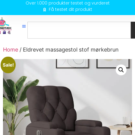
Over 1.000 produkter testet og vurderet
Få testet dit produkt
Home
/ Eldrevet massagestol stof mørkebrun
Sale!