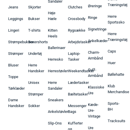
Sandaler
Træningstøj
Øreringe
Jeans
Skjorter
Clutches
Høje
Herre
Ringe
Leggings
Bukser
Hæle
Crossbody
Sportssko
Signetringe
Lingeri
T-shirts
Kitten
Rygsække
Herre
Heels
Træningstøj
Ankelkæder
Strømpebukser
Boxershorts
Arbejdstasker
Ballerinaer
Caps
Charm-
Strømper
Undertøj
Laptop-
Armbånd
Herresko
Tasker
Huer
Bluser
Herre
Cuff-
Handsker
Herrestøvler
Weekendtasker
Bøllehatte
Armbånd
Toppe
Unisex
Herre
Lædertasker
Klub
Klassiske
Tørklæder
Sandaler
Merchandise
Ure
Strømper
Bæltetasker
Dame
Sneakers
Sports-
Kæde-
Handsker
Sokker
Messenger
BH
Ure-
Ankelstøvler
Bags
Vintage
Tracksuits
Slip-Ons
Kufferter
Ure
og