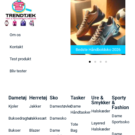
Om os
Bedste Saunatæppe 2025 –
Kontakt
Find de bedste produkter her!
Bedste Håndboldsko 2026
Test produkt
Bliv tester
Dametøj
Herretøj
Sko
Tasker
Ure &
Sporty
Smykker
&
Kjoler
Jakker
Damestøvler
Dame
Fashion
Halskæder
Håndtasker
Dame
Buksedragter
Jakkesæt
Damesko
Sportssko
Layered
Tote
Halskæder
Bukser
Blazer
Dame
Bag
Dame