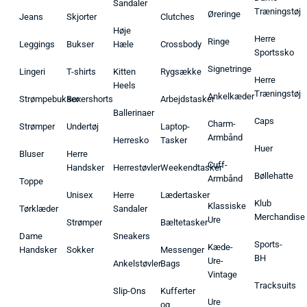
Sandaler
Træningstøj
Øreringe
Jeans
Skjorter
Clutches
Høje
Herre
Ringe
Leggings
Bukser
Hæle
Crossbody
Sportssko
Signetringe
Lingeri
T-shirts
Kitten
Rygsække
Herre
Heels
Træningstøj
Ankelkæder
Strømpebukser
Boxershorts
Arbejdstasker
Ballerinaer
Caps
Charm-
Strømper
Undertøj
Laptop-
Armbånd
Herresko
Tasker
Huer
Bluser
Herre
Cuff-
Handsker
Herrestøvler
Weekendtasker
Bøllehatte
Armbånd
Toppe
Unisex
Herre
Lædertasker
Klub
Klassiske
Tørklæder
Sandaler
Merchandise
Ure
Strømper
Bæltetasker
Dame
Sneakers
Sports-
Kæde-
Handsker
Sokker
Messenger
BH
Ure-
Ankelstøvler
Bags
Vintage
Tracksuits
Slip-Ons
Kufferter
Ure
og