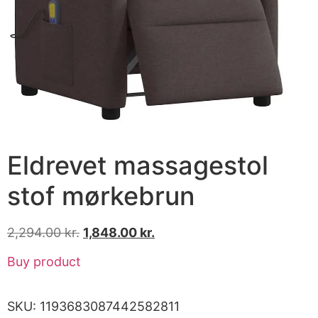
Eldrevet massagestol
stof mørkebrun
2,294.00
kr.
1,848.00
kr.
Buy product
SKU:
1193683087442582811