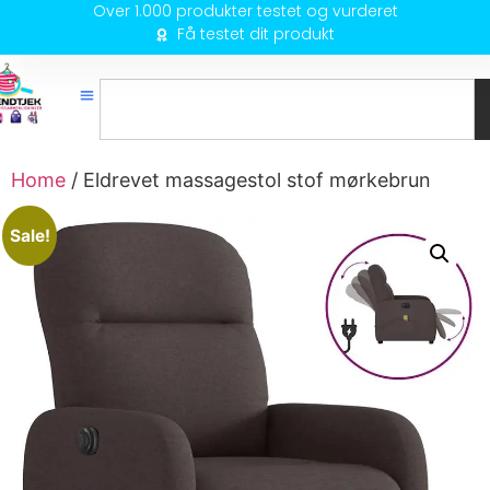
Over 1.000 produkter testet og vurderet
Få testet dit produkt
Home
/ Eldrevet massagestol stof mørkebrun
Sale!