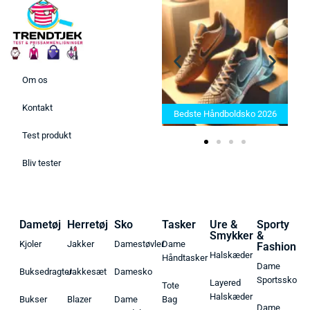
Om os
Bedste Saunatæppe 2025 –
Kontakt
Find de bedste produkter her!
Bedste Håndboldsko 2026
Test produkt
Bliv tester
Dametøj
Herretøj
Sko
Tasker
Ure &
Sporty
Smykker
&
Kjoler
Jakker
Damestøvler
Dame
Fashion
Halskæder
Håndtasker
Dame
Buksedragter
Jakkesæt
Damesko
Sportssko
Layered
Tote
Halskæder
Bukser
Blazer
Dame
Bag
Dame