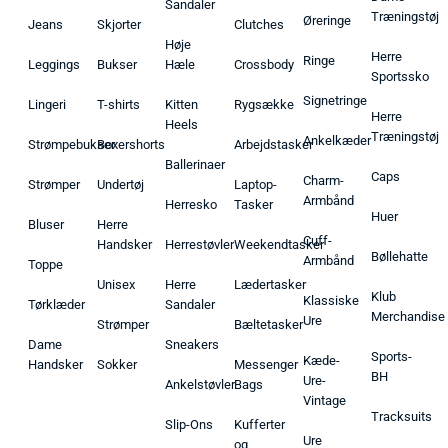
Sandaler
Træningstøj
Øreringe
Jeans
Skjorter
Clutches
Høje
Herre
Ringe
Leggings
Bukser
Hæle
Crossbody
Sportssko
Signetringe
Lingeri
T-shirts
Kitten
Rygsække
Herre
Heels
Træningstøj
Ankelkæder
Strømpebukser
Boxershorts
Arbejdstasker
Ballerinaer
Caps
Charm-
Strømper
Undertøj
Laptop-
Armbånd
Herresko
Tasker
Huer
Bluser
Herre
Cuff-
Handsker
Herrestøvler
Weekendtasker
Bøllehatte
Armbånd
Toppe
Unisex
Herre
Lædertasker
Klub
Klassiske
Tørklæder
Sandaler
Merchandise
Ure
Strømper
Bæltetasker
Dame
Sneakers
Sports-
Kæde-
Handsker
Sokker
Messenger
BH
Ure-
Ankelstøvler
Bags
Vintage
Tracksuits
Slip-Ons
Kufferter
Ure
og