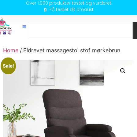
Over 1.000 produkter testet og vurderet
Få testet dit produkt
Home
/ Eldrevet massagestol stof mørkebrun
Sale!