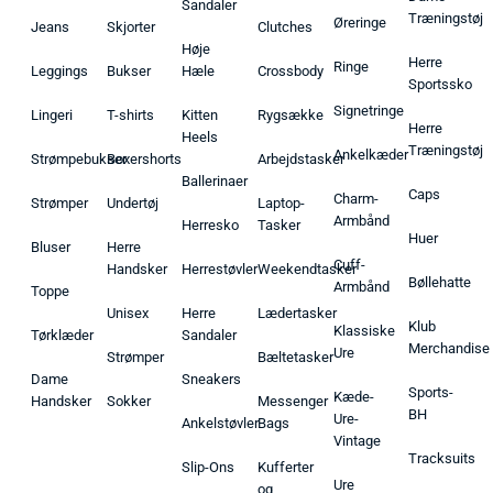
Sandaler
Træningstøj
Øreringe
Jeans
Skjorter
Clutches
Høje
Herre
Ringe
Leggings
Bukser
Hæle
Crossbody
Sportssko
Signetringe
Lingeri
T-shirts
Kitten
Rygsække
Herre
Heels
Træningstøj
Ankelkæder
Strømpebukser
Boxershorts
Arbejdstasker
Ballerinaer
Caps
Charm-
Strømper
Undertøj
Laptop-
Armbånd
Herresko
Tasker
Huer
Bluser
Herre
Cuff-
Handsker
Herrestøvler
Weekendtasker
Bøllehatte
Armbånd
Toppe
Unisex
Herre
Lædertasker
Klub
Klassiske
Tørklæder
Sandaler
Merchandise
Ure
Strømper
Bæltetasker
Dame
Sneakers
Sports-
Kæde-
Handsker
Sokker
Messenger
BH
Ure-
Ankelstøvler
Bags
Vintage
Tracksuits
Slip-Ons
Kufferter
Ure
og