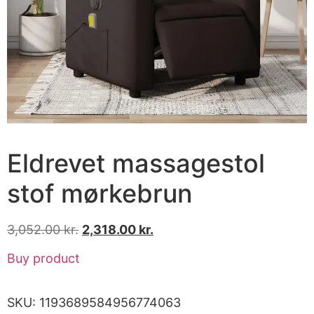
Eldrevet massagestol
stof mørkebrun
3,052.00
kr.
2,318.00
kr.
Buy product
SKU:
1193689584956774063