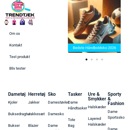
Om os
Bedste Saunatæppe 2025 –
Kontakt
Find de bedste produkter her!
Bedste Håndboldsko 2026
Test produkt
Bliv tester
Dametøj
Herretøj
Sko
Tasker
Ure &
Sporty
Smykker
&
Kjoler
Jakker
Damestøvler
Dame
Fashion
Halskæder
Håndtasker
Dame
Buksedragter
Jakkesæt
Damesko
Sportssko
Layered
Tote
Halskæder
Bukser
Blazer
Dame
Bag
Dame