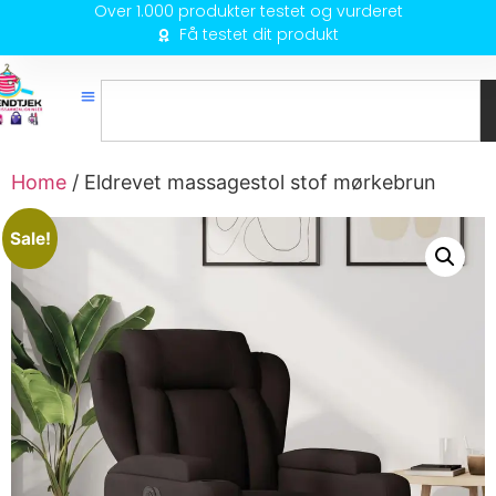
Over 1.000 produkter testet og vurderet
Få testet dit produkt
Home
/ Eldrevet massagestol stof mørkebrun
Sale!