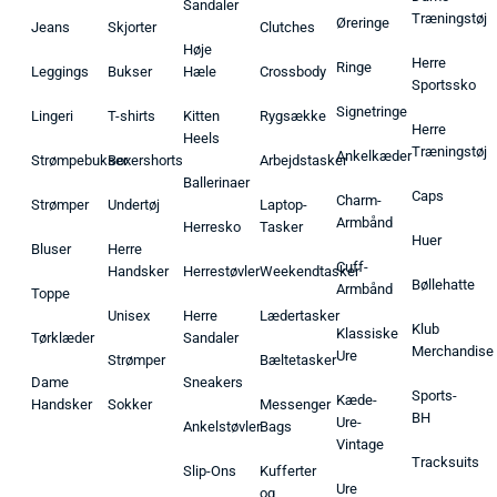
Sandaler
Træningstøj
Øreringe
Jeans
Skjorter
Clutches
Høje
Herre
Ringe
Leggings
Bukser
Hæle
Crossbody
Sportssko
Signetringe
Lingeri
T-shirts
Kitten
Rygsække
Herre
Heels
Træningstøj
Ankelkæder
Strømpebukser
Boxershorts
Arbejdstasker
Ballerinaer
Caps
Charm-
Strømper
Undertøj
Laptop-
Armbånd
Herresko
Tasker
Huer
Bluser
Herre
Cuff-
Handsker
Herrestøvler
Weekendtasker
Bøllehatte
Armbånd
Toppe
Unisex
Herre
Lædertasker
Klub
Klassiske
Tørklæder
Sandaler
Merchandise
Ure
Strømper
Bæltetasker
Dame
Sneakers
Sports-
Kæde-
Handsker
Sokker
Messenger
BH
Ure-
Ankelstøvler
Bags
Vintage
Tracksuits
Slip-Ons
Kufferter
Ure
og