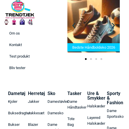
Om os
Bedste Saunatæppe 2025 –
Kontakt
Find de bedste produkter her!
Bedste Håndboldsko 2026
Test produkt
Bliv tester
Dametøj
Herretøj
Sko
Tasker
Ure &
Sporty
Smykker
&
Kjoler
Jakker
Damestøvler
Dame
Fashion
Halskæder
Håndtasker
Dame
Buksedragter
Jakkesæt
Damesko
Sportssko
Layered
Tote
Halskæder
Bukser
Blazer
Dame
Bag
Dame