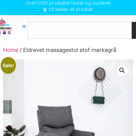
Over 1.000 produkter testet og vurderet
Få testet dit produkt
Home
/ Eldrevet massagestol stof mørkegrå
Sale!