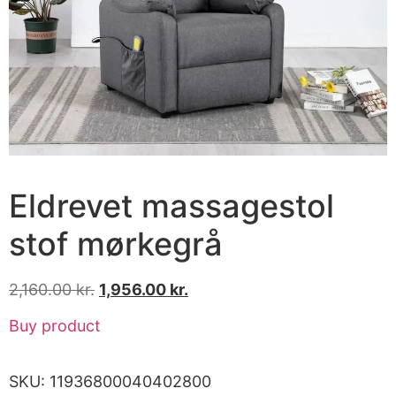
Eldrevet massagestol
stof mørkegrå
2,160.00
kr.
1,956.00
kr.
Buy product
SKU:
11936800040402800