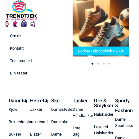
Om os
Bedste Saunatæppe 2025 –
Kontakt
Find de bedste produkter her!
Bedste Håndboldsko 2026
Test produkt
Bliv tester
Dametøj
Herretøj
Sko
Tasker
Ure &
Sporty
Smykker
&
Kjoler
Jakker
Damestøvler
Dame
Fashion
Halskæder
Håndtasker
Dame
Buksedragter
Jakkesæt
Damesko
Sportssko
Layered
Tote
Halskæder
Bukser
Blazer
Dame
Bag
Dame