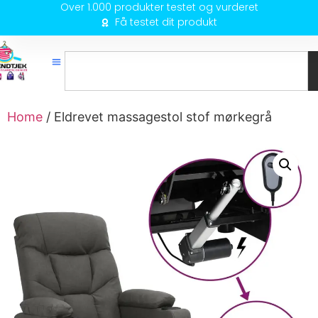
Over 1.000 produkter testet og vurderet
Få testet dit produkt
Home
/ Eldrevet massagestol stof mørkegrå