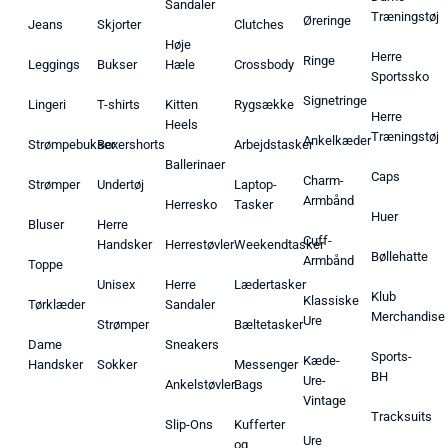
Sandaler
Træningstøj
Øreringe
Jeans
Skjorter
Clutches
Høje
Herre
Ringe
Leggings
Bukser
Hæle
Crossbody
Sportssko
Signetringe
Lingeri
T-shirts
Kitten
Rygsække
Herre
Heels
Træningstøj
Ankelkæder
Strømpebukser
Boxershorts
Arbejdstasker
Ballerinaer
Caps
Charm-
Strømper
Undertøj
Laptop-
Armbånd
Herresko
Tasker
Huer
Bluser
Herre
Cuff-
Handsker
Herrestøvler
Weekendtasker
Bøllehatte
Armbånd
Toppe
Unisex
Herre
Lædertasker
Klub
Klassiske
Tørklæder
Sandaler
Merchandise
Ure
Strømper
Bæltetasker
Dame
Sneakers
Sports-
Kæde-
Handsker
Sokker
Messenger
BH
Ure-
Ankelstøvler
Bags
Vintage
Tracksuits
Slip-Ons
Kufferter
Ure
og