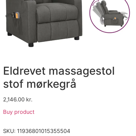
Eldrevet massagestol
stof mørkegrå
2,146.00
kr.
Buy product
SKU:
11936801015355504