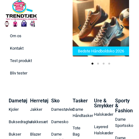
Om os
Bedste Saunatæppe 2025 –
Kontakt
Find de bedste produkter her!
Bedste Håndboldsko 2026
Test produkt
Bliv tester
Dametøj
Herretøj
Sko
Tasker
Ure &
Sporty
Smykker
&
Kjoler
Jakker
Damestøvler
Dame
Fashion
Halskæder
Håndtasker
Dame
Buksedragter
Jakkesæt
Damesko
Sportssko
Layered
Tote
Halskæder
Bukser
Blazer
Dame
Bag
Dame