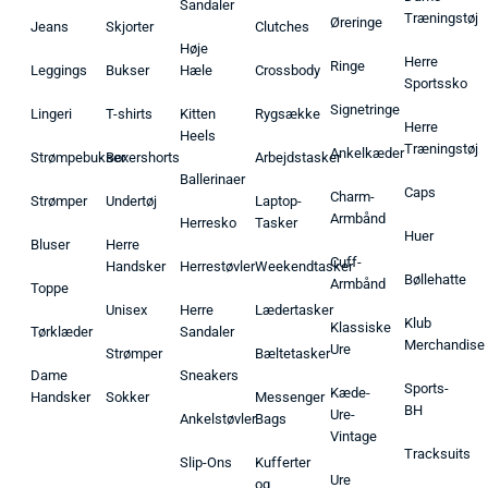
Sandaler
Træningstøj
Øreringe
Jeans
Skjorter
Clutches
Høje
Herre
Ringe
Leggings
Bukser
Hæle
Crossbody
Sportssko
Signetringe
Lingeri
T-shirts
Kitten
Rygsække
Herre
Heels
Træningstøj
Ankelkæder
Strømpebukser
Boxershorts
Arbejdstasker
Ballerinaer
Caps
Charm-
Strømper
Undertøj
Laptop-
Armbånd
Herresko
Tasker
Huer
Bluser
Herre
Cuff-
Handsker
Herrestøvler
Weekendtasker
Bøllehatte
Armbånd
Toppe
Unisex
Herre
Lædertasker
Klub
Klassiske
Tørklæder
Sandaler
Merchandise
Ure
Strømper
Bæltetasker
Dame
Sneakers
Sports-
Kæde-
Handsker
Sokker
Messenger
BH
Ure-
Ankelstøvler
Bags
Vintage
Tracksuits
Slip-Ons
Kufferter
Ure
og