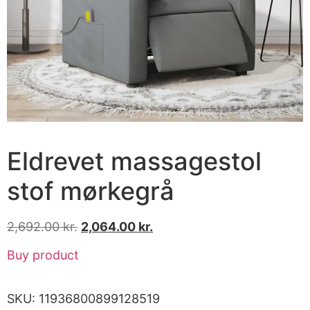
Eldrevet massagestol
stof mørkegrå
2,692.00
kr.
2,064.00
kr.
Buy product
SKU:
11936800899128519