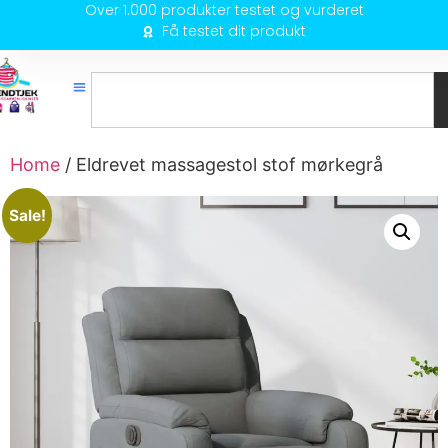
Over 1.000 produkter testet og vurderet
Få testet dit produkt
Home
/ Eldrevet massagestol stof mørkegrå
Sale!