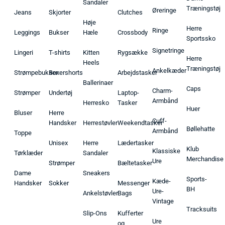
Sandaler
Træningstøj
Øreringe
Jeans
Skjorter
Clutches
Høje
Herre
Ringe
Leggings
Bukser
Hæle
Crossbody
Sportssko
Signetringe
Lingeri
T-shirts
Kitten
Rygsække
Herre
Heels
Træningstøj
Ankelkæder
Strømpebukser
Boxershorts
Arbejdstasker
Ballerinaer
Caps
Charm-
Strømper
Undertøj
Laptop-
Armbånd
Herresko
Tasker
Huer
Bluser
Herre
Cuff-
Handsker
Herrestøvler
Weekendtasker
Bøllehatte
Armbånd
Toppe
Unisex
Herre
Lædertasker
Klub
Klassiske
Tørklæder
Sandaler
Merchandise
Ure
Strømper
Bæltetasker
Dame
Sneakers
Sports-
Kæde-
Handsker
Sokker
Messenger
BH
Ure-
Ankelstøvler
Bags
Vintage
Tracksuits
Slip-Ons
Kufferter
Ure
og