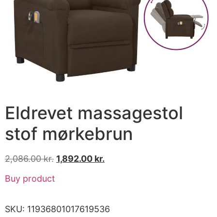
Eldrevet massagestol
stof mørkebrun
2,086.00
kr.
1,892.00
kr.
Buy product
SKU:
11936801017619536