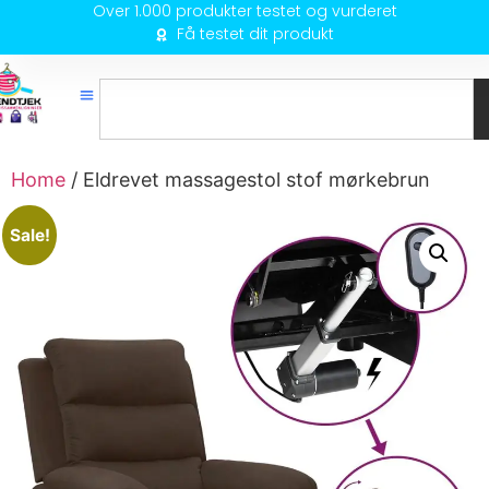
Over 1.000 produkter testet og vurderet
Få testet dit produkt
Home
/ Eldrevet massagestol stof mørkebrun
Sale!