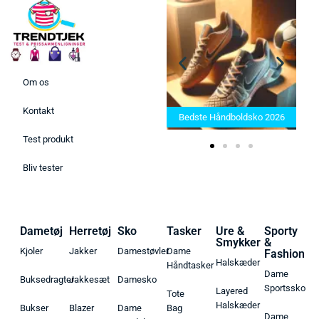
Om os
Bedste Saunatæppe 2025 –
Kontakt
Find de bedste produkter her!
Bedste Håndboldsko 2026
Test produkt
Bliv tester
Dametøj
Herretøj
Sko
Tasker
Ure &
Sporty
Smykker
&
Kjoler
Jakker
Damestøvler
Dame
Fashion
Halskæder
Håndtasker
Dame
Buksedragter
Jakkesæt
Damesko
Sportssko
Layered
Tote
Halskæder
Bukser
Blazer
Dame
Bag
Dame