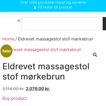
Over 1.000 produkter testet og vurderet
Få testet dit produkt
Home
/ Eldrevet massagestol stof mørkebrun
Sale!
Eldrevet massagestol
stof mørkebrun
3,114.00
kr.
2,076.00
kr.
Buy product