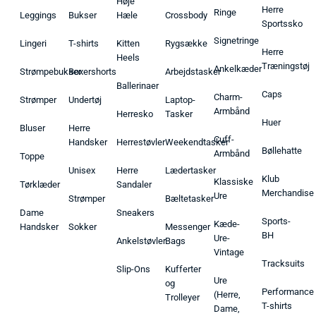
Høje
Herre
Ringe
Leggings
Bukser
Hæle
Crossbody
Sportssko
Signetringe
Lingeri
T-shirts
Kitten
Rygsække
Herre
Heels
Træningstøj
Ankelkæder
Strømpebukser
Boxershorts
Arbejdstasker
Ballerinaer
Caps
Charm-
Strømper
Undertøj
Laptop-
Armbånd
Herresko
Tasker
Huer
Bluser
Herre
Cuff-
Handsker
Herrestøvler
Weekendtasker
Bøllehatte
Armbånd
Toppe
Unisex
Herre
Lædertasker
Klub
Klassiske
Tørklæder
Sandaler
Merchandise
Ure
Strømper
Bæltetasker
Dame
Sneakers
Sports-
Kæde-
Handsker
Sokker
Messenger
BH
Ure-
Ankelstøvler
Bags
Vintage
Tracksuits
Slip-Ons
Kufferter
Ure
og
Performance
(Herre,
Trolleyer
T-shirts
Dame,