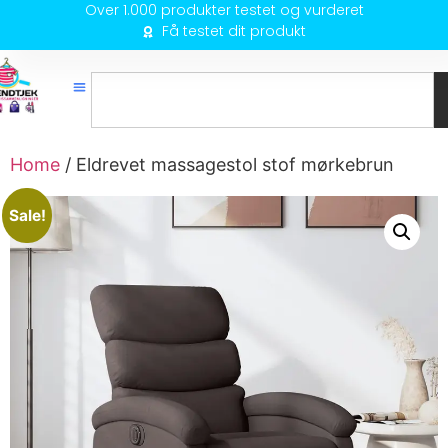
Over 1.000 produkter testet og vurderet
Få testet dit produkt
Home
/ Eldrevet massagestol stof mørkebrun
Sale!