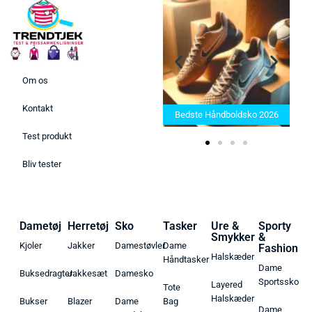
Om os
Bedste Saunatæppe 2025 –
Kontakt
Find de bedste produkter her!
Bedste Håndboldsko 2026
Test produkt
Bliv tester
Dametøj
Herretøj
Sko
Tasker
Ure &
Sporty
Smykker
&
Kjoler
Jakker
Damestøvler
Dame
Fashion
Halskæder
Håndtasker
Dame
Buksedragter
Jakkesæt
Damesko
Sportssko
Layered
Tote
Halskæder
Bukser
Blazer
Dame
Bag
Dame