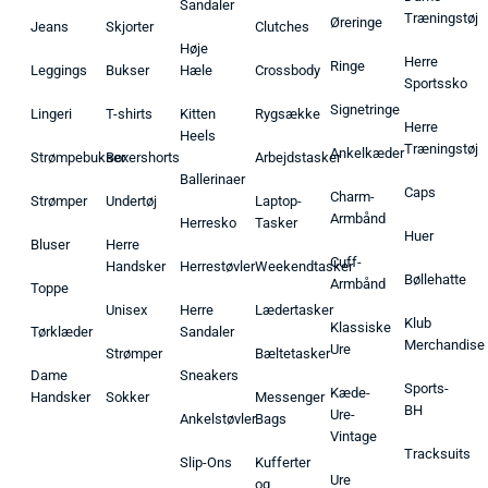
Sandaler
Træningstøj
Øreringe
Jeans
Skjorter
Clutches
Høje
Herre
Ringe
Leggings
Bukser
Hæle
Crossbody
Sportssko
Signetringe
Lingeri
T-shirts
Kitten
Rygsække
Herre
Heels
Træningstøj
Ankelkæder
Strømpebukser
Boxershorts
Arbejdstasker
Ballerinaer
Caps
Charm-
Strømper
Undertøj
Laptop-
Armbånd
Herresko
Tasker
Huer
Bluser
Herre
Cuff-
Handsker
Herrestøvler
Weekendtasker
Bøllehatte
Armbånd
Toppe
Unisex
Herre
Lædertasker
Klub
Klassiske
Tørklæder
Sandaler
Merchandise
Ure
Strømper
Bæltetasker
Dame
Sneakers
Sports-
Kæde-
Handsker
Sokker
Messenger
BH
Ure-
Ankelstøvler
Bags
Vintage
Tracksuits
Slip-Ons
Kufferter
Ure
og