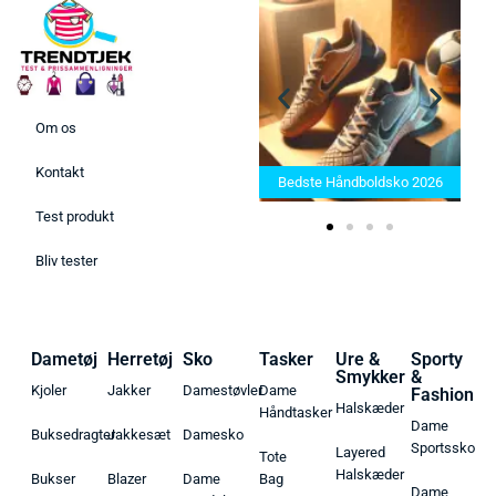
Om os
Bedste Saunatæppe 2025 –
Kontakt
Find de bedste produkter her!
Bedste Håndboldsko 2026
Test produkt
Bliv tester
Dametøj
Herretøj
Sko
Tasker
Ure &
Sporty
Smykker
&
Kjoler
Jakker
Damestøvler
Dame
Fashion
Halskæder
Håndtasker
Dame
Buksedragter
Jakkesæt
Damesko
Sportssko
Layered
Tote
Halskæder
Bukser
Blazer
Dame
Bag
Dame