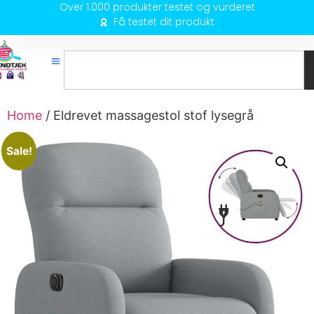
Over 1.000 produkter testet og vurderet
Få testet dit produkt
Home
/ Eldrevet massagestol stof lysegrå
Sale!