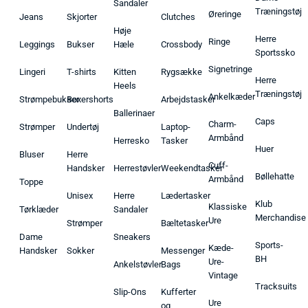
Sandaler
Træningstøj
Øreringe
Jeans
Skjorter
Clutches
Høje
Herre
Ringe
Leggings
Bukser
Hæle
Crossbody
Sportssko
Signetringe
Lingeri
T-shirts
Kitten
Rygsække
Herre
Heels
Træningstøj
Ankelkæder
Strømpebukser
Boxershorts
Arbejdstasker
Ballerinaer
Caps
Charm-
Strømper
Undertøj
Laptop-
Armbånd
Herresko
Tasker
Huer
Bluser
Herre
Cuff-
Handsker
Herrestøvler
Weekendtasker
Bøllehatte
Armbånd
Toppe
Unisex
Herre
Lædertasker
Klub
Klassiske
Tørklæder
Sandaler
Merchandise
Ure
Strømper
Bæltetasker
Dame
Sneakers
Sports-
Kæde-
Handsker
Sokker
Messenger
BH
Ure-
Ankelstøvler
Bags
Vintage
Tracksuits
Slip-Ons
Kufferter
Ure
og