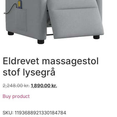
Eldrevet massagestol
stof lysegrå
2,248.00
kr.
1,890.00
kr.
Buy product
SKU:
1193688921330184784