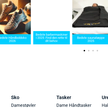
Bedste barbermaskiner
edste Håndboldsko
i 2025: Find den rette til
Bedste saunatæppe
2026
dit behov
2025
Sko
Tasker
Ur
Damestøvler
Dame Håndtasker
Ha