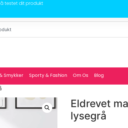
Få testet dit produkt
 & Smykker
Sporty & Fashion
Om Os
Blog
å
Eldrevet ma
lysegrå