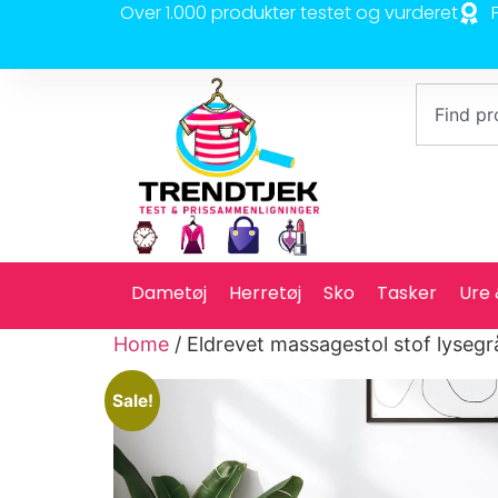
Over 1.000 produkter testet og vurderet
Dametøj
Herretøj
Sko
Tasker
Ure
Home
/ Eldrevet massagestol stof lysegr
Sale!