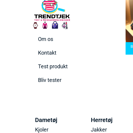
Om os
arbermaskiner
Bedste Saunatæppe
nd den rette til
Bedste saunatæppe
2025 – Find de bedste
B
t behov
2025
produkter her!
Kontakt
Test produkt
Bliv tester
Dametøj
Herretøj
Kjoler
Jakker