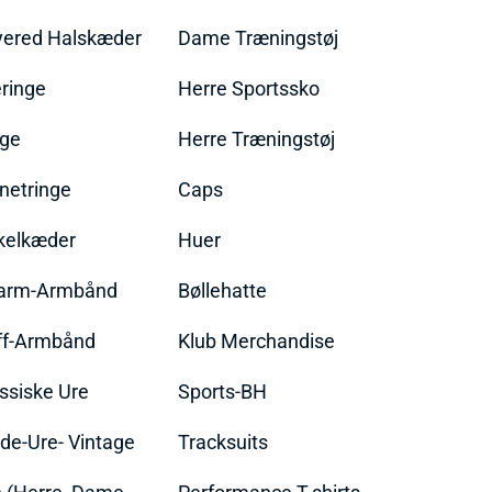
yered Halskæder
Dame Træningstøj
ringe
Herre Sportssko
nge
Herre Træningstøj
netringe
Caps
kelkæder
Huer
arm-Armbånd
Bøllehatte
ff-Armbånd
Klub Merchandise
ssiske Ure
Sports-BH
de-Ure- Vintage
Tracksuits