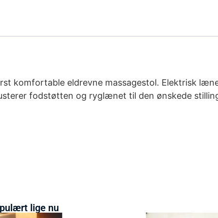
erst komfortable eldrevne massagestol. Elektrisk læn
usterer fodstøtten og ryglænet til den ønskede stilli
pulært lige nu