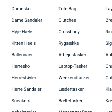
Damesko
Tote Bag
La
Dame Sandaler
Clutches
Øre
Høje Hæle
Crossbody
Ri
Kitten Heels
Rygsække
Sig
Ballerinaer
Arbejdstasker
An
Herresko
Laptop-Tasker
Ch
Herrestøvler
Weekendtasker
Cu
Herre Sandaler
Lædertasker
Kla
Sneakers
Bæltetasker
Kæ