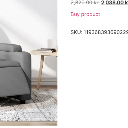
2,820.00
kr.
2,038.00
k
Buy product
SKU:
11936839369022