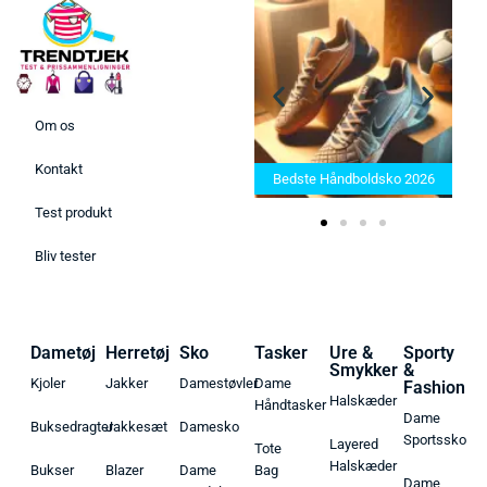
Om os
Bedste Saunatæppe 2025 –
Kontakt
Find de bedste produkter her!
Bedste Håndboldsko 2026
Test produkt
Bliv tester
Dametøj
Herretøj
Sko
Tasker
Ure &
Sporty
Smykker
&
Kjoler
Jakker
Damestøvler
Dame
Fashion
Halskæder
Håndtasker
Dame
Buksedragter
Jakkesæt
Damesko
Sportssko
Layered
Tote
Halskæder
Bukser
Blazer
Dame
Bag
Dame