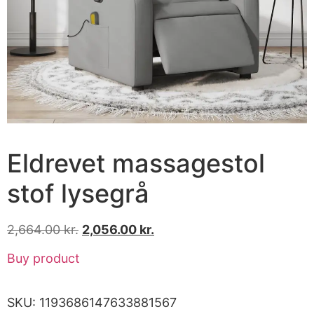
Eldrevet massagestol
stof lysegrå
2,664.00
kr.
2,056.00
kr.
Buy product
SKU:
1193686147633881567