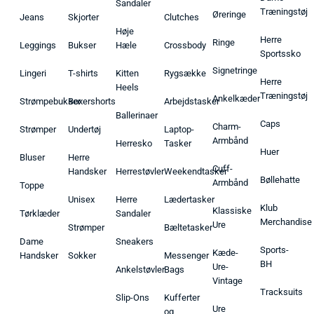
Sandaler
Træningstøj
Øreringe
Jeans
Skjorter
Clutches
Høje
Herre
Ringe
Leggings
Bukser
Hæle
Crossbody
Sportssko
Signetringe
Lingeri
T-shirts
Kitten
Rygsække
Herre
Heels
Træningstøj
Ankelkæder
Strømpebukser
Boxershorts
Arbejdstasker
Ballerinaer
Caps
Charm-
Strømper
Undertøj
Laptop-
Armbånd
Herresko
Tasker
Huer
Bluser
Herre
Cuff-
Handsker
Herrestøvler
Weekendtasker
Bøllehatte
Armbånd
Toppe
Unisex
Herre
Lædertasker
Klub
Klassiske
Tørklæder
Sandaler
Merchandise
Ure
Strømper
Bæltetasker
Dame
Sneakers
Sports-
Kæde-
Handsker
Sokker
Messenger
BH
Ure-
Ankelstøvler
Bags
Vintage
Tracksuits
Slip-Ons
Kufferter
Ure
og