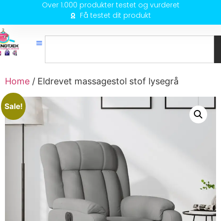
Over 1.000 produkter testet og vurderet
Få testet dit produkt
Home
/ Eldrevet massagestol stof lysegrå
Sale!