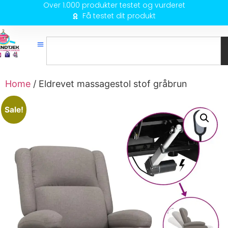
Over 1.000 produkter testet og vurderet
Få testet dit produkt
Home
/ Eldrevet massagestol stof gråbrun
Sale!