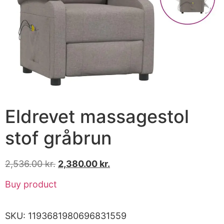
Eldrevet massagestol
stof gråbrun
2,536.00
kr.
2,380.00
kr.
Buy product
SKU:
1193681980696831559