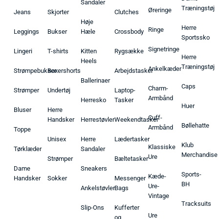
Sandaler
Træningstøj
Øreringe
Jeans
Skjorter
Clutches
Høje
Herre
Ringe
Leggings
Bukser
Hæle
Crossbody
Sportssko
Signetringe
Lingeri
T-shirts
Kitten
Rygsække
Herre
Heels
Træningstøj
Ankelkæder
Strømpebukser
Boxershorts
Arbejdstasker
Ballerinaer
Caps
Charm-
Strømper
Undertøj
Laptop-
Armbånd
Herresko
Tasker
Huer
Bluser
Herre
Cuff-
Handsker
Herrestøvler
Weekendtasker
Bøllehatte
Armbånd
Toppe
Unisex
Herre
Lædertasker
Klub
Klassiske
Tørklæder
Sandaler
Merchandise
Ure
Strømper
Bæltetasker
Dame
Sneakers
Sports-
Kæde-
Handsker
Sokker
Messenger
BH
Ure-
Ankelstøvler
Bags
Vintage
Tracksuits
Slip-Ons
Kufferter
Ure
og