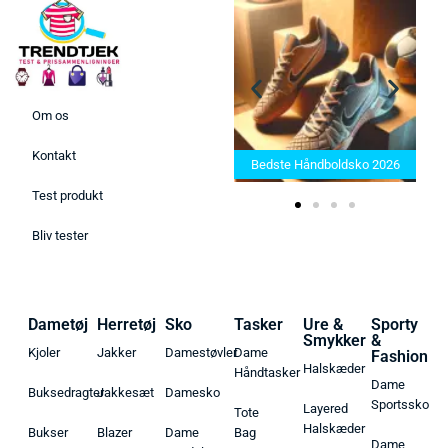
Om os
Bedste Saunatæppe 2025 –
Kontakt
Find de bedste produkter her!
Bedste Håndboldsko 2026
Test produkt
Bliv tester
Dametøj
Herretøj
Sko
Tasker
Ure &
Sporty
Smykker
&
Kjoler
Jakker
Damestøvler
Dame
Fashion
Halskæder
Håndtasker
Dame
Buksedragter
Jakkesæt
Damesko
Sportssko
Layered
Tote
Halskæder
Bukser
Blazer
Dame
Bag
Dame