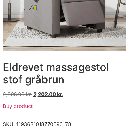
Eldrevet massagestol
stof gråbrun
2,896.00
kr.
2,202.00
kr.
Buy product
SKU:
1193681018770690178