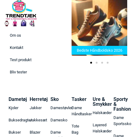
Om os
Bedste Saunatæppe 2025 –
Kontakt
Find de bedste produkter her!
Bedste Håndboldsko 2026
Test produkt
Bliv tester
Dametøj
Herretøj
Sko
Tasker
Ure &
Sporty
Smykker
&
Kjoler
Jakker
Damestøvler
Dame
Fashion
Halskæder
Håndtasker
Dame
Buksedragter
Jakkesæt
Damesko
Sportssko
Layered
Tote
Halskæder
Bukser
Blazer
Dame
Bag
Dame