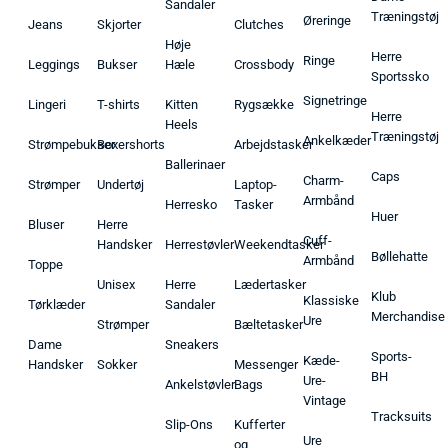
Sandaler
Træningstøj
Øreringe
Jeans
Skjorter
Clutches
Høje
Herre
Ringe
Leggings
Bukser
Hæle
Crossbody
Sportssko
Signetringe
Lingeri
T-shirts
Kitten
Rygsække
Herre
Heels
Træningstøj
Ankelkæder
Strømpebukser
Boxershorts
Arbejdstasker
Ballerinaer
Caps
Charm-
Strømper
Undertøj
Laptop-
Armbånd
Herresko
Tasker
Huer
Bluser
Herre
Cuff-
Handsker
Herrestøvler
Weekendtasker
Bøllehatte
Armbånd
Toppe
Unisex
Herre
Lædertasker
Klub
Klassiske
Tørklæder
Sandaler
Merchandise
Ure
Strømper
Bæltetasker
Dame
Sneakers
Sports-
Kæde-
Handsker
Sokker
Messenger
BH
Ure-
Ankelstøvler
Bags
Vintage
Tracksuits
Slip-Ons
Kufferter
Ure
og