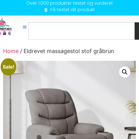
Over 1.000 produkter testet og vurderet
Få testet dit produkt
Home
/ Eldrevet massagestol stof gråbrun
Sale!