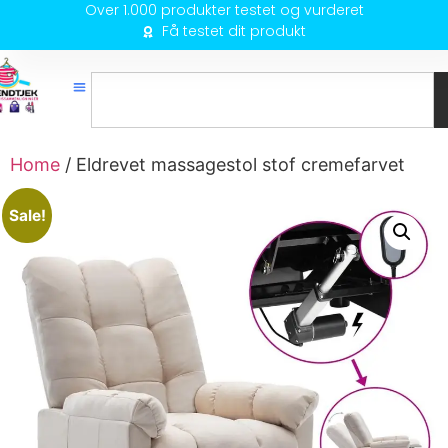
Over 1.000 produkter testet og vurderet
Få testet dit produkt
Home
/ Eldrevet massagestol stof cremefarvet
Sale!