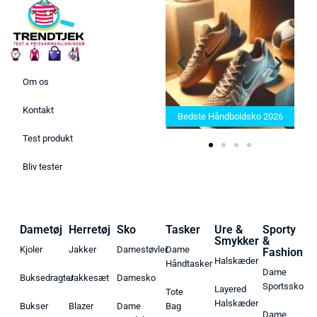
Om os
Bedste Saunatæppe 2025 –
Kontakt
Find de bedste produkter her!
Bedste Håndboldsko 2026
Test produkt
Bliv tester
Dametøj
Herretøj
Sko
Tasker
Ure &
Sporty
Smykker
&
Kjoler
Jakker
Damestøvler
Dame
Fashion
Halskæder
Håndtasker
Dame
Buksedragter
Jakkesæt
Damesko
Sportssko
Layered
Tote
Halskæder
Bukser
Blazer
Dame
Bag
Dame