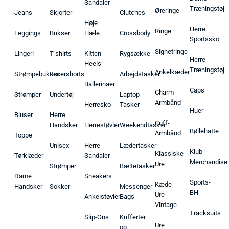
Sandaler
Træningstøj
Øreringe
Jeans
Skjorter
Clutches
Høje
Herre
Ringe
Leggings
Bukser
Hæle
Crossbody
Sportssko
Signetringe
Lingeri
T-shirts
Kitten
Rygsække
Herre
Heels
Træningstøj
Ankelkæder
Strømpebukser
Boxershorts
Arbejdstasker
Ballerinaer
Caps
Charm-
Strømper
Undertøj
Laptop-
Armbånd
Herresko
Tasker
Huer
Bluser
Herre
Cuff-
Handsker
Herrestøvler
Weekendtasker
Bøllehatte
Armbånd
Toppe
Unisex
Herre
Lædertasker
Klub
Klassiske
Tørklæder
Sandaler
Merchandise
Ure
Strømper
Bæltetasker
Dame
Sneakers
Sports-
Kæde-
Handsker
Sokker
Messenger
BH
Ure-
Ankelstøvler
Bags
Vintage
Tracksuits
Slip-Ons
Kufferter
Ure
og