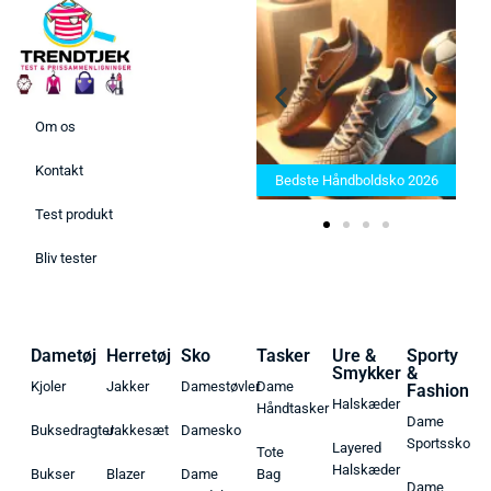
Om os
Bedste Saunatæppe 2025 –
Kontakt
Find de bedste produkter her!
Bedste Håndboldsko 2026
Test produkt
Bliv tester
Dametøj
Herretøj
Sko
Tasker
Ure &
Sporty
Smykker
&
Kjoler
Jakker
Damestøvler
Dame
Fashion
Halskæder
Håndtasker
Dame
Buksedragter
Jakkesæt
Damesko
Sportssko
Layered
Tote
Halskæder
Bukser
Blazer
Dame
Bag
Dame