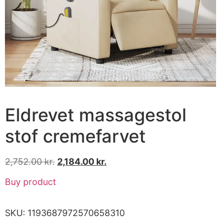
Eldrevet massagestol
stof cremefarvet
2,752.00
kr.
2,184.00
kr.
Buy product
SKU:
1193687972570658310