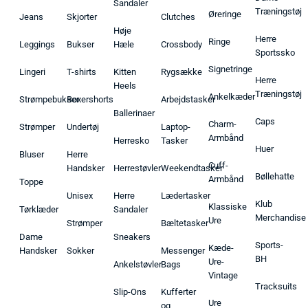
Sandaler
Træningstøj
Øreringe
Jeans
Skjorter
Clutches
Høje
Herre
Ringe
Leggings
Bukser
Hæle
Crossbody
Sportssko
Signetringe
Lingeri
T-shirts
Kitten
Rygsække
Herre
Heels
Træningstøj
Ankelkæder
Strømpebukser
Boxershorts
Arbejdstasker
Ballerinaer
Caps
Charm-
Strømper
Undertøj
Laptop-
Armbånd
Herresko
Tasker
Huer
Bluser
Herre
Cuff-
Handsker
Herrestøvler
Weekendtasker
Bøllehatte
Armbånd
Toppe
Unisex
Herre
Lædertasker
Klub
Klassiske
Tørklæder
Sandaler
Merchandise
Ure
Strømper
Bæltetasker
Dame
Sneakers
Sports-
Kæde-
Handsker
Sokker
Messenger
BH
Ure-
Ankelstøvler
Bags
Vintage
Tracksuits
Slip-Ons
Kufferter
Ure
og