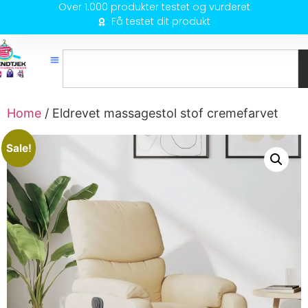
Over 1.000 produkter testet og vurderet
Få testet dit produkt
Home
/ Eldrevet massagestol stof cremefarvet
Sale!