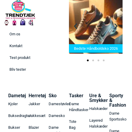
Om os
Bedste Saunatæppe 2025 –
Kontakt
Find de bedste produkter her!
Bedste Håndboldsko 2026
Test produkt
Bliv tester
Dametøj
Herretøj
Sko
Tasker
Ure &
Sporty
Smykker
&
Kjoler
Jakker
Damestøvler
Dame
Fashion
Halskæder
Håndtasker
Dame
Buksedragter
Jakkesæt
Damesko
Sportssko
Layered
Tote
Halskæder
Bukser
Blazer
Dame
Bag
Dame