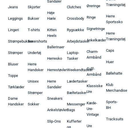
Sandaler
Træningstøj
Øreringe
Jeans
Skjorter
Clutches
Høje
Herre
Ringe
Leggings
Bukser
Hæle
Crossbody
Sportssko
Signetringe
Lingeri
T-shirts
Kitten
Rygsække
Herre
Heels
Træningstøj
Ankelkæder
Strømpebukser
Boxershorts
Arbejdstasker
Ballerinaer
Caps
Charm-
Strømper
Undertøj
Laptop-
Armbånd
Herresko
Tasker
Huer
Bluser
Herre
Cuff-
Handsker
Herrestøvler
Weekendtasker
Bøllehatte
Armbånd
Toppe
Unisex
Herre
Lædertasker
Klub
Klassiske
Tørklæder
Sandaler
Merchandise
Ure
Strømper
Bæltetasker
Dame
Sneakers
Sports-
Kæde-
Handsker
Sokker
Messenger
BH
Ure-
Ankelstøvler
Bags
Vintage
Tracksuits
Slip-Ons
Kufferter
Ure
og