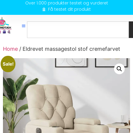
Over 1.000 produkter testet og vurderet
Få testet dit produkt
Home
/ Eldrevet massagestol stof cremefarvet
Sale!