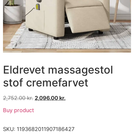
Eldrevet massagestol
stof cremefarvet
2,752.00
kr.
2,096.00
kr.
Buy product
SKU:
1193682011907186427