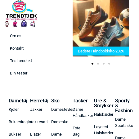
Om os
Bedste Saunatæppe 2025 –
Kontakt
Find de bedste produkter her!
Bedste Håndboldsko 2026
Test produkt
Bliv tester
Dametøj
Herretøj
Sko
Tasker
Ure &
Sporty
Smykker
&
Kjoler
Jakker
Damestøvler
Dame
Fashion
Halskæder
Håndtasker
Dame
Buksedragter
Jakkesæt
Damesko
Sportssko
Layered
Tote
Halskæder
Bukser
Blazer
Dame
Bag
Dame