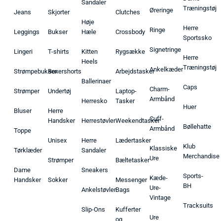
Sandaler
Træningstøj
Øreringe
Jeans
Skjorter
Clutches
Høje
Herre
Ringe
Leggings
Bukser
Hæle
Crossbody
Sportssko
Signetringe
Lingeri
T-shirts
Kitten
Rygsække
Herre
Heels
Træningstøj
Ankelkæder
Strømpebukser
Boxershorts
Arbejdstasker
Ballerinaer
Caps
Charm-
Strømper
Undertøj
Laptop-
Armbånd
Herresko
Tasker
Huer
Bluser
Herre
Cuff-
Handsker
Herrestøvler
Weekendtasker
Bøllehatte
Armbånd
Toppe
Unisex
Herre
Lædertasker
Klub
Klassiske
Tørklæder
Sandaler
Merchandise
Ure
Strømper
Bæltetasker
Dame
Sneakers
Sports-
Kæde-
Handsker
Sokker
Messenger
BH
Ure-
Ankelstøvler
Bags
Vintage
Tracksuits
Slip-Ons
Kufferter
Ure
og