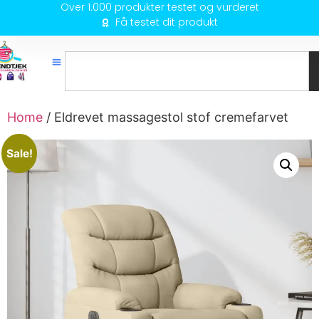
Over 1.000 produkter testet og vurderet
Få testet dit produkt
Home
/ Eldrevet massagestol stof cremefarvet
Sale!