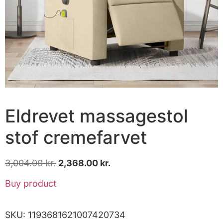
Eldrevet massagestol
stof cremefarvet
3,004.00
kr.
2,368.00
kr.
Buy product
SKU:
1193681621007420734