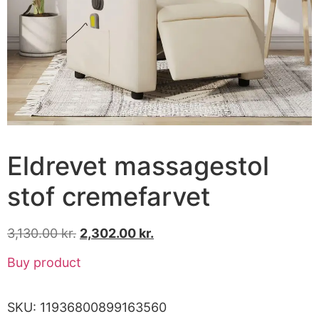
Eldrevet massagestol
stof cremefarvet
3,130.00
kr.
2,302.00
kr.
Buy product
SKU:
11936800899163560