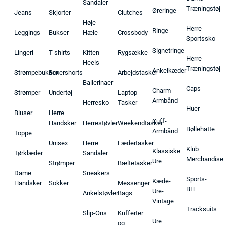
Sandaler
Træningstøj
Øreringe
Jeans
Skjorter
Clutches
Høje
Herre
Ringe
Leggings
Bukser
Hæle
Crossbody
Sportssko
Signetringe
Lingeri
T-shirts
Kitten
Rygsække
Herre
Heels
Træningstøj
Ankelkæder
Strømpebukser
Boxershorts
Arbejdstasker
Ballerinaer
Caps
Charm-
Strømper
Undertøj
Laptop-
Armbånd
Herresko
Tasker
Huer
Bluser
Herre
Cuff-
Handsker
Herrestøvler
Weekendtasker
Bøllehatte
Armbånd
Toppe
Unisex
Herre
Lædertasker
Klub
Klassiske
Tørklæder
Sandaler
Merchandise
Ure
Strømper
Bæltetasker
Dame
Sneakers
Sports-
Kæde-
Handsker
Sokker
Messenger
BH
Ure-
Ankelstøvler
Bags
Vintage
Tracksuits
Slip-Ons
Kufferter
Ure
og