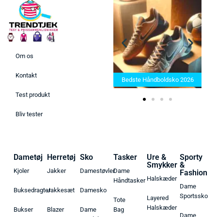
Om os
Bedste Saunatæppe 2025 –
Kontakt
Find de bedste produkter her!
Bedste Håndboldsko 2026
Test produkt
Bliv tester
Dametøj
Herretøj
Sko
Tasker
Ure &
Sporty
Smykker
&
Kjoler
Jakker
Damestøvler
Dame
Fashion
Halskæder
Håndtasker
Dame
Buksedragter
Jakkesæt
Damesko
Sportssko
Layered
Tote
Halskæder
Bukser
Blazer
Dame
Bag
Dame