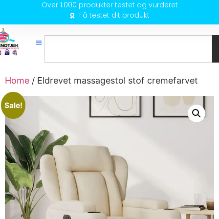
Over 1.000 produkter testet og vurderet
Få testet dit produkt
Home
/ Eldrevet massagestol stof cremefarvet
Sale!