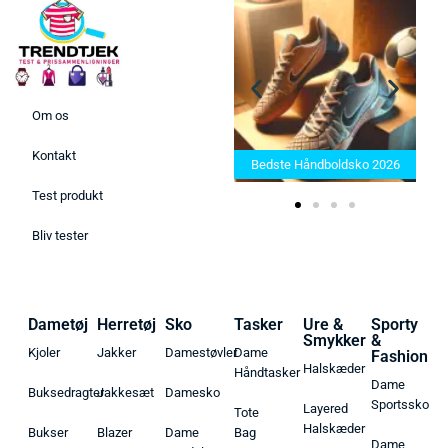
Om os
Bedste Saunatæppe 2025 –
Kontakt
Find de bedste produkter her!
Bedste Håndboldsko 2026
Test produkt
Bliv tester
Dametøj
Herretøj
Sko
Tasker
Ure &
Sporty
Smykker
&
Kjoler
Jakker
Damestøvler
Dame
Fashion
Halskæder
Håndtasker
Dame
Buksedragter
Jakkesæt
Damesko
Sportssko
Layered
Tote
Halskæder
Bukser
Blazer
Dame
Bag
Dame