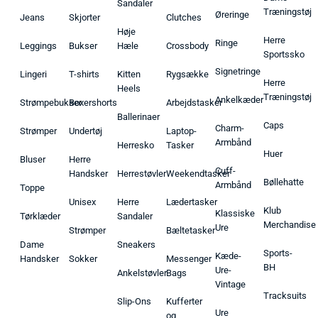
Sandaler
Træningstøj
Øreringe
Jeans
Skjorter
Clutches
Høje
Herre
Ringe
Leggings
Bukser
Hæle
Crossbody
Sportssko
Signetringe
Lingeri
T-shirts
Kitten
Rygsække
Herre
Heels
Træningstøj
Ankelkæder
Strømpebukser
Boxershorts
Arbejdstasker
Ballerinaer
Caps
Charm-
Strømper
Undertøj
Laptop-
Armbånd
Herresko
Tasker
Huer
Bluser
Herre
Cuff-
Handsker
Herrestøvler
Weekendtasker
Bøllehatte
Armbånd
Toppe
Unisex
Herre
Lædertasker
Klub
Klassiske
Tørklæder
Sandaler
Merchandise
Ure
Strømper
Bæltetasker
Dame
Sneakers
Sports-
Kæde-
Handsker
Sokker
Messenger
BH
Ure-
Ankelstøvler
Bags
Vintage
Tracksuits
Slip-Ons
Kufferter
Ure
og