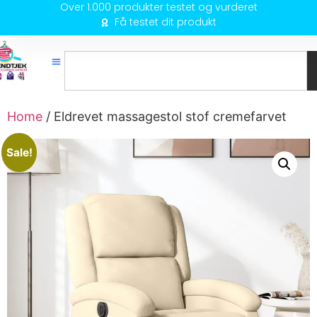
Over 1.000 produkter testet og vurderet
Få testet dit produkt
Home
/ Eldrevet massagestol stof cremefarvet
Sale!