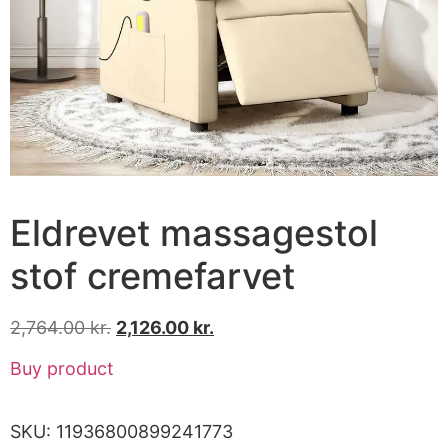
Eldrevet massagestol
stof cremefarvet
2,764.00
kr.
2,126.00
kr.
Buy product
SKU:
11936800899241773