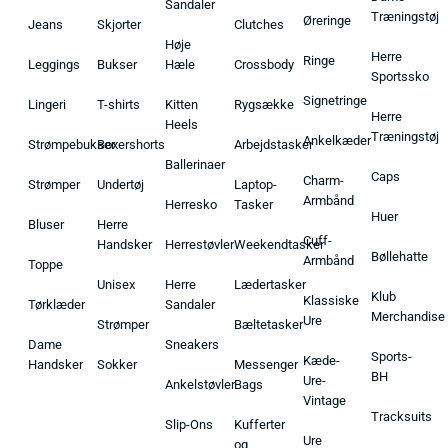
Sandaler
Træningstøj
Øreringe
Jeans
Skjorter
Clutches
Høje
Herre
Ringe
Leggings
Bukser
Hæle
Crossbody
Sportssko
Signetringe
Lingeri
T-shirts
Kitten
Rygsække
Herre
Heels
Træningstøj
Ankelkæder
Strømpebukser
Boxershorts
Arbejdstasker
Ballerinaer
Caps
Charm-
Strømper
Undertøj
Laptop-
Armbånd
Herresko
Tasker
Huer
Bluser
Herre
Cuff-
Handsker
Herrestøvler
Weekendtasker
Bøllehatte
Armbånd
Toppe
Unisex
Herre
Lædertasker
Klub
Klassiske
Tørklæder
Sandaler
Merchandise
Ure
Strømper
Bæltetasker
Dame
Sneakers
Sports-
Kæde-
Handsker
Sokker
Messenger
BH
Ure-
Ankelstøvler
Bags
Vintage
Tracksuits
Slip-Ons
Kufferter
Ure
og