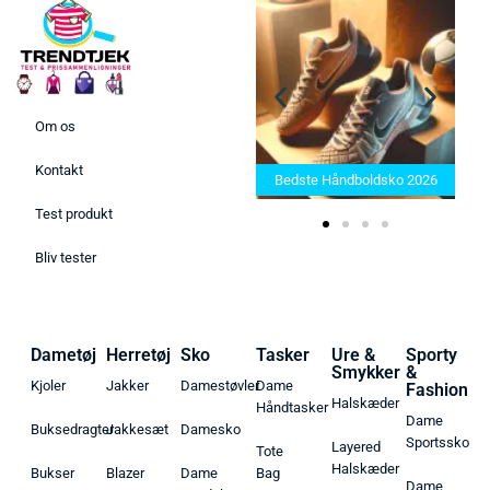
Om os
Bedste Saunatæppe 2025 –
Kontakt
Find de bedste produkter her!
Bedste Håndboldsko 2026
Test produkt
Bliv tester
Dametøj
Herretøj
Sko
Tasker
Ure &
Sporty
Smykker
&
Kjoler
Jakker
Damestøvler
Dame
Fashion
Halskæder
Håndtasker
Dame
Buksedragter
Jakkesæt
Damesko
Sportssko
Layered
Tote
Halskæder
Bukser
Blazer
Dame
Bag
Dame