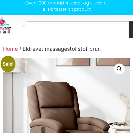
Over 1.000 produkter testet og vurderet
Få testet dit produkt
Home
/ Eldrevet massagestol stof brun
Sale!