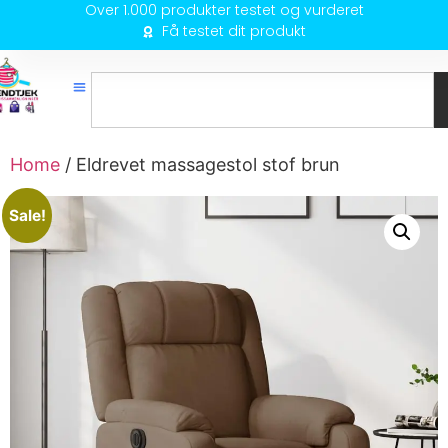
Over 1.000 produkter testet og vurderet
Få testet dit produkt
Home
/ Eldrevet massagestol stof brun
Sale!