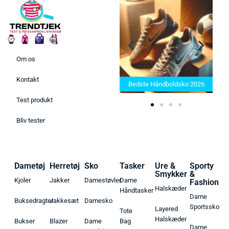
Om os
Bedste Saunatæppe 2025 –
Kontakt
Find de bedste produkter her!
Bedste Håndboldsko 2026
Test produkt
Bliv tester
Dametøj
Herretøj
Sko
Tasker
Ure &
Sporty
Smykker
&
Kjoler
Jakker
Damestøvler
Dame
Fashion
Halskæder
Håndtasker
Dame
Buksedragter
Jakkesæt
Damesko
Sportssko
Layered
Tote
Halskæder
Bukser
Blazer
Dame
Bag
Dame