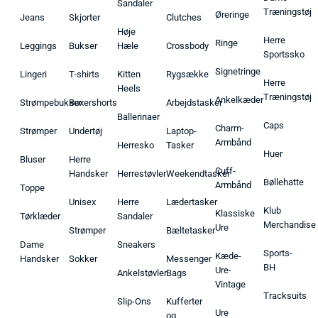
Sandaler
Træningstøj
Øreringe
Jeans
Skjorter
Clutches
Høje
Herre
Ringe
Leggings
Bukser
Hæle
Crossbody
Sportssko
Signetringe
Lingeri
T-shirts
Kitten
Rygsække
Herre
Heels
Træningstøj
Ankelkæder
Strømpebukser
Boxershorts
Arbejdstasker
Ballerinaer
Caps
Charm-
Strømper
Undertøj
Laptop-
Armbånd
Herresko
Tasker
Huer
Bluser
Herre
Cuff-
Handsker
Herrestøvler
Weekendtasker
Bøllehatte
Armbånd
Toppe
Unisex
Herre
Lædertasker
Klub
Klassiske
Tørklæder
Sandaler
Merchandise
Ure
Strømper
Bæltetasker
Dame
Sneakers
Sports-
Kæde-
Handsker
Sokker
Messenger
BH
Ure-
Ankelstøvler
Bags
Vintage
Tracksuits
Slip-Ons
Kufferter
Ure
og