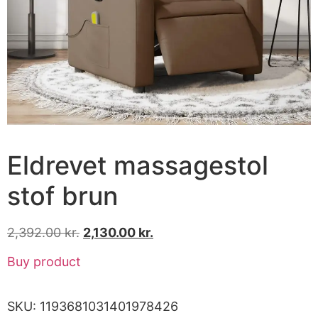
Eldrevet massagestol
stof brun
2,392.00
kr.
2,130.00
kr.
Buy product
SKU:
1193681031401978426