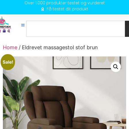
Over 1.000 produkter testet og vurderet
Få testet dit produkt
Home
/ Eldrevet massagestol stof brun
Sale!