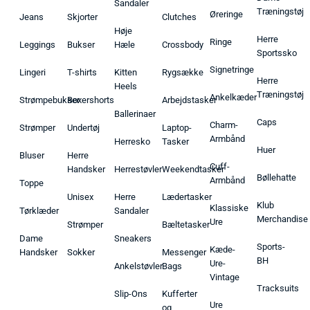
Sandaler
Træningstøj
Øreringe
Jeans
Skjorter
Clutches
Høje
Herre
Ringe
Leggings
Bukser
Hæle
Crossbody
Sportssko
Signetringe
Lingeri
T-shirts
Kitten
Rygsække
Herre
Heels
Træningstøj
Ankelkæder
Strømpebukser
Boxershorts
Arbejdstasker
Ballerinaer
Caps
Charm-
Strømper
Undertøj
Laptop-
Armbånd
Herresko
Tasker
Huer
Bluser
Herre
Cuff-
Handsker
Herrestøvler
Weekendtasker
Bøllehatte
Armbånd
Toppe
Unisex
Herre
Lædertasker
Klub
Klassiske
Tørklæder
Sandaler
Merchandise
Ure
Strømper
Bæltetasker
Dame
Sneakers
Sports-
Kæde-
Handsker
Sokker
Messenger
BH
Ure-
Ankelstøvler
Bags
Vintage
Tracksuits
Slip-Ons
Kufferter
Ure
og