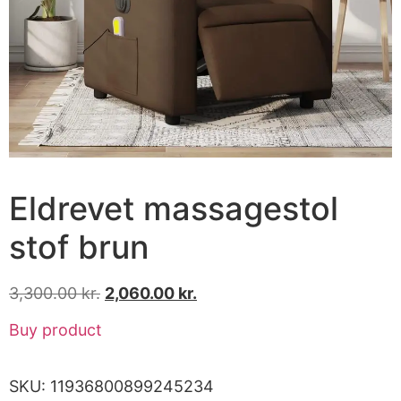
Eldrevet massagestol
stof brun
3,300.00
kr.
2,060.00
kr.
Buy product
SKU:
11936800899245234