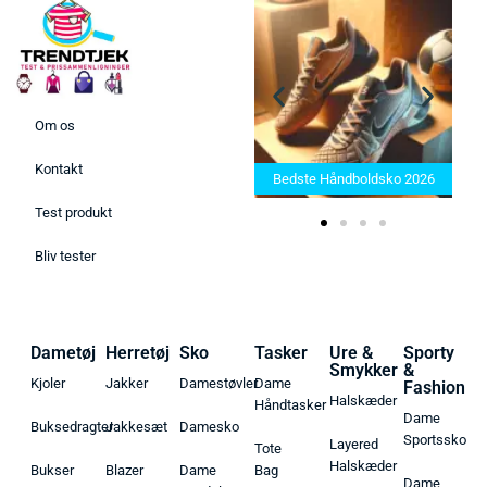
Om os
Bedste Saunatæppe 2025 –
Kontakt
Find de bedste produkter her!
Bedste Håndboldsko 2026
Test produkt
Bliv tester
Dametøj
Herretøj
Sko
Tasker
Ure &
Sporty
Smykker
&
Kjoler
Jakker
Damestøvler
Dame
Fashion
Halskæder
Håndtasker
Dame
Buksedragter
Jakkesæt
Damesko
Sportssko
Layered
Tote
Halskæder
Bukser
Blazer
Dame
Bag
Dame