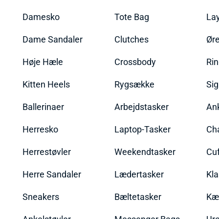
Damesko
Tote Bag
La
Dame Sandaler
Clutches
Øre
Høje Hæle
Crossbody
Ri
Kitten Heels
Rygsække
Sig
Ballerinaer
Arbejdstasker
An
Herresko
Laptop-Tasker
Ch
Herrestøvler
Weekendtasker
Cu
Herre Sandaler
Lædertasker
Kla
Sneakers
Bæltetasker
Kæ