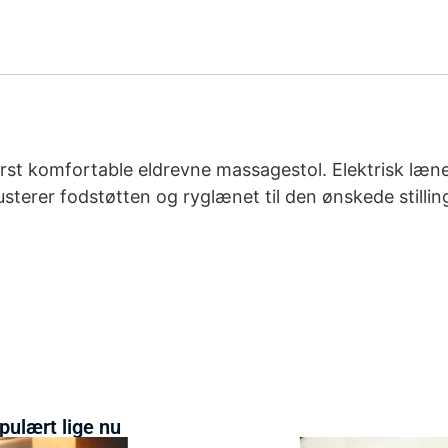
erst komfortable eldrevne massagestol. Elektrisk læn
usterer fodstøtten og ryglænet til den ønskede stilli
pulært lige nu