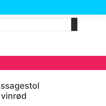
assagestol
 vinrød