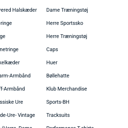
yered Halskæder
Dame Træningstøj
ringe
Herre Sportssko
nge
Herre Træningstøj
netringe
Caps
kelkæder
Huer
arm-Armbånd
Bøllehatte
ff-Armbånd
Klub Merchandise
ssiske Ure
Sports-BH
de-Ure- Vintage
Tracksuits