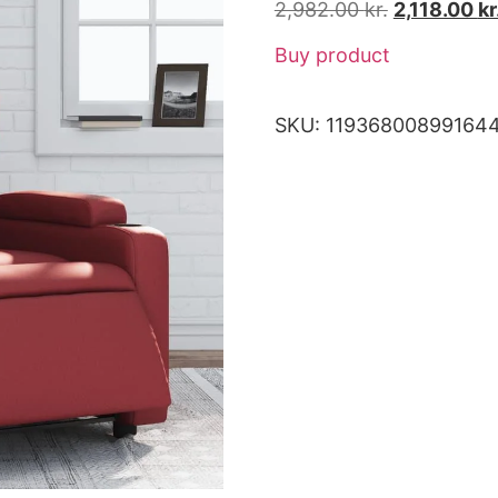
2,982.00
kr.
2,118.00
kr
Buy product
SKU:
11936800899164