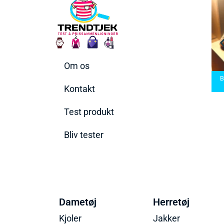
Om os
Bedste Saunatæppe
Bedste saunatæppe
2025 – Find de bedste
Bedste Håndboldsko
2025
produkter her!
2026
Kontakt
Test produkt
Bliv tester
Dametøj
Herretøj
Kjoler
Jakker