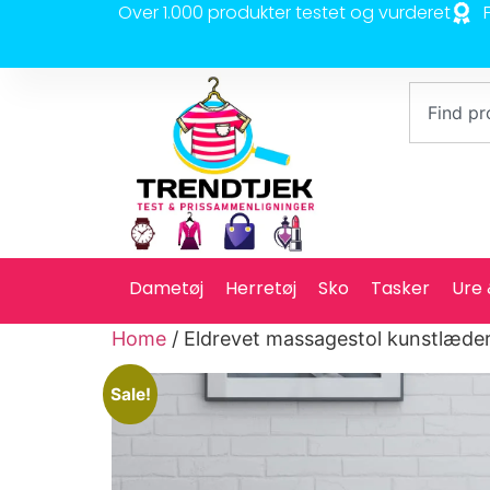
Over 1.000 produkter testet og vurderet
Dametøj
Herretøj
Sko
Tasker
Ure
Home
/ Eldrevet massagestol kunstlæder
Sale!