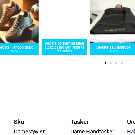
Bedste barbermaskiner
Bedste Saun
i 2025: Find den rette til
Bedste saunatæppe
2025 – Find d
dit behov
2025
produkter 
Sko
Tasker
Ur
Damestøvler
Dame Håndtasker
Ha