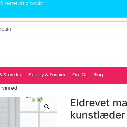
Få testet dit produkt
 & Smykker
Sporty & Fashion
Om Os
Blog
 vinrød
Eldrevet m
kunstlæder